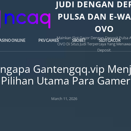
JUDI DENGAN DE
PULSA DAN E-WA
OVO
Mainkan Slot Gacor Dengan Deposit Pulsa A
ASINO ONLINE
PKV GAMES
SBOBET
SLOT GACOR
OVO Di Situs Judi Terpercaya Yang Menaw
Deposit.
ngapa Gantengqq.vip Menj
Pilihan Utama Para Gamer
Posted
March 11, 2026
on