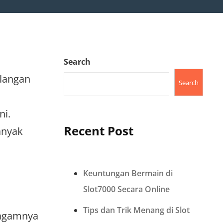
Search
alangan
Search
ni.
Recent Post
anyak
Keuntungan Bermain di
Slot7000 Secara Online
Tips dan Trik Menang di Slot
ragamnya