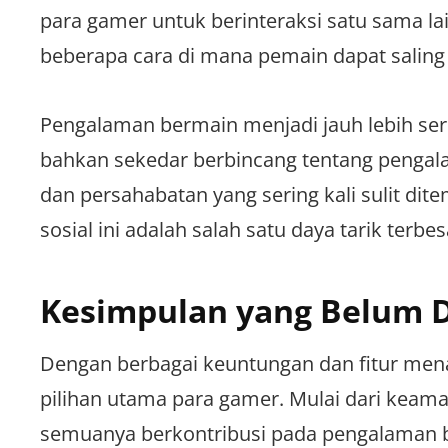
para gamer untuk berinteraksi satu sama la
beberapa cara di mana pemain dapat salin
Pengalaman bermain menjadi jauh lebih seru 
bahkan sekedar berbincang tentang pengal
dan persahabatan yang sering kali sulit dit
sosial ini adalah salah satu daya tarik terbe
Kesimpulan yang Belum 
Dengan berbagai keuntungan dan fitur mena
pilihan utama para gamer. Mulai dari keam
semuanya berkontribusi pada pengalaman 