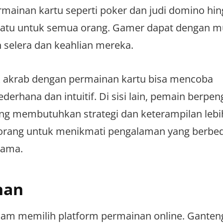
rmainan kartu seperti poker dan judi domino hi
suatu untuk semua orang. Gamer dapat dengan 
selera dan keahlian mereka.
k akrab dengan permainan kartu bisa mencoba
ederhana dan intuitif. Di sisi lain, pemain berp
ang membutuhkan strategi dan keterampilan lebi
orang untuk menikmati pengalaman yang berbe
lama.
nan
lam memilih platform permainan online. Ganten