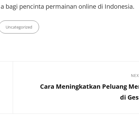
a bagi pencinta permainan online di Indonesia.
Categories
Uncategorized
NEX
Next
Cara Meningkatkan Peluang M
Post
di Ge