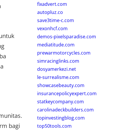
fixadvert.com
n
autopluz.co
save3time-c.com
vexonhcf.com
 untuk
demos-pixelsparadise.com
mediatitude.com
ng
prewarmotorcycles.com
oba
simracinglinks.com
da
dosyamerkezi.net
le-surrealisme.com
showcasebeauty.com
insurancepolicyexpert.com
statkeycompany.com
carolinadeckbuilders.com
munitas.
topinvestingblog.com
orm bagi
top50tools.com