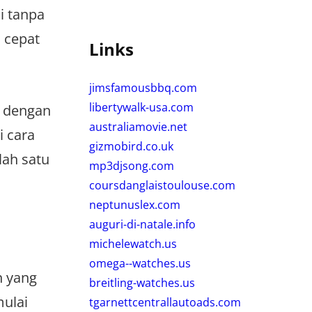
i tanpa
 cepat
Links
jimsfamousbbq.com
libertywalk-usa.com
n dengan
australiamovie.net
i cara
gizmobird.co.uk
ah satu
mp3djsong.com
coursdanglaistoulouse.com
neptunuslex.com
auguri-di-natale.info
michelewatch.us
omega--watches.us
n yang
breitling-watches.us
ulai
tgarnettcentrallautoads.com