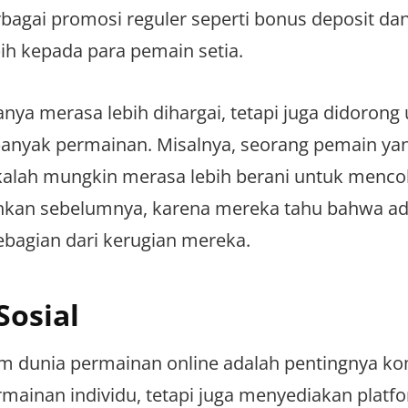
rbagai promosi reguler seperti bonus deposit da
h kepada para pemain setia.
nya merasa lebih dihargai, tetapi juga didorong
 banyak permainan. Misalnya, seorang pemain ya
kalah mungkin merasa lebih berani untuk menc
kan sebelumnya, karena mereka tahu bahwa a
agian dari kerugian mereka.
Sosial
m dunia permainan online adalah pentingnya ko
ainan individu, tetapi juga menyediakan platf