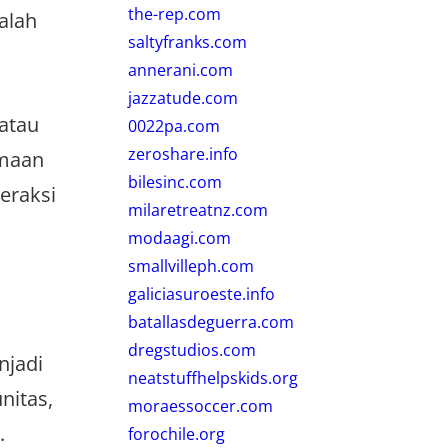
the-rep.com
alah
saltyfranks.com
annerani.com
jazzatude.com
 atau
0022pa.com
zeroshare.info
amaan
bilesinc.com
teraksi
milaretreatnz.com
modaagi.com
smallvilleph.com
galiciasuroeste.info
batallasdeguerra.com
dregstudios.com
njadi
neatstuffhelpskids.org
nitas,
moraessoccer.com
.
forochile.org