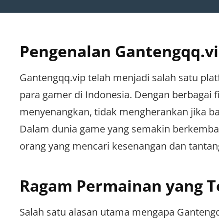
Pengenalan Gantengqq.v
Gantengqq.vip telah menjadi salah satu pla
para gamer di Indonesia. Dengan berbagai 
menyenangkan, tidak mengherankan jika ban
Dalam dunia game yang semakin berkembang
orang yang mencari kesenangan dan tantan
Ragam Permainan yang T
Salah satu alasan utama mengapa Gantengq