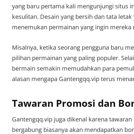
yang baru pertama kali mengunjungi situs 
kesulitan. Desain yang bersih dan tata let
menemukan permainan yang ingin mereka 
Misalnya, ketika seorang pengguna baru m
pilihan permainan yang paling populer. Sela
bermain semakin memudahkan para pemula. 
alasan mengapa Gantengqq.vip terus menar
Tawaran Promosi dan Bo
Gantengqq.vip juga dikenal karena tawaran
bergabung biasanya akan mendapatkan bon