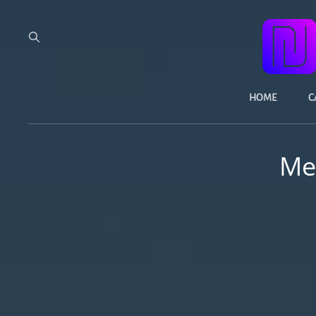
HOME
C
Me