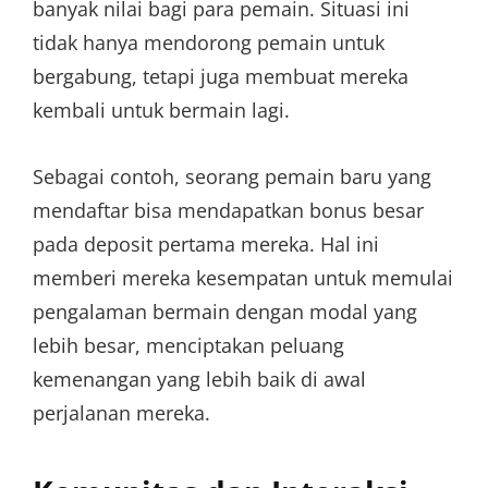
banyak nilai bagi para pemain. Situasi ini
tidak hanya mendorong pemain untuk
bergabung, tetapi juga membuat mereka
kembali untuk bermain lagi.
Sebagai contoh, seorang pemain baru yang
mendaftar bisa mendapatkan bonus besar
pada deposit pertama mereka. Hal ini
memberi mereka kesempatan untuk memulai
pengalaman bermain dengan modal yang
lebih besar, menciptakan peluang
kemenangan yang lebih baik di awal
perjalanan mereka.