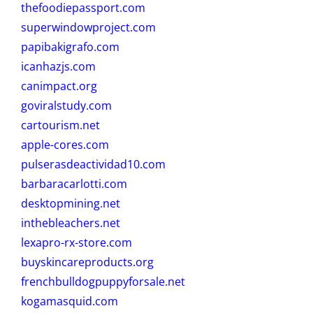
thefoodiepassport.com
superwindowproject.com
papibakigrafo.com
icanhazjs.com
canimpact.org
goviralstudy.com
cartourism.net
apple-cores.com
pulserasdeactividad10.com
barbaracarlotti.com
desktopmining.net
inthebleachers.net
lexapro-rx-store.com
buyskincareproducts.org
frenchbulldogpuppyforsale.net
kogamasquid.com