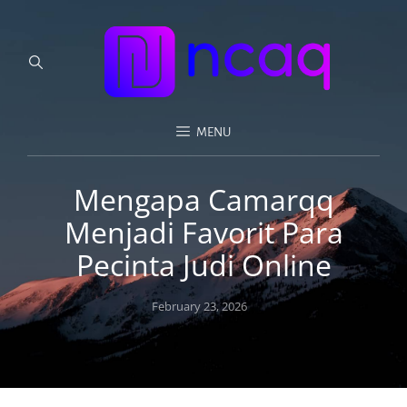
MENU
Mengapa Camarqq
Menjadi Favorit Para
Pecinta Judi Online
Posted
February 23, 2026
on