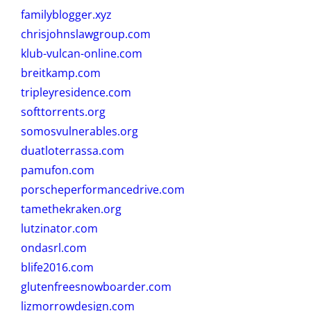
familyblogger.xyz
chrisjohnslawgroup.com
klub-vulcan-online.com
breitkamp.com
tripleyresidence.com
softtorrents.org
somosvulnerables.org
duatloterrassa.com
pamufon.com
porscheperformancedrive.com
tamethekraken.org
lutzinator.com
ondasrl.com
blife2016.com
glutenfreesnowboarder.com
lizmorrowdesign.com