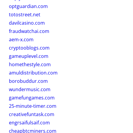
optguardian.com
totostreet.net
davilcasino.com
fraudwatchai.com
aem-x.com
cryptooblogs.com
gameuplevel.com
homethestyle.com
amuldistribution.com
borobuddur.com
wundermusic.com
gamefungames.com
25-minute-timer.com
creativefuntask.com
engrsaifulsaif.com
cheapbtcminers.com