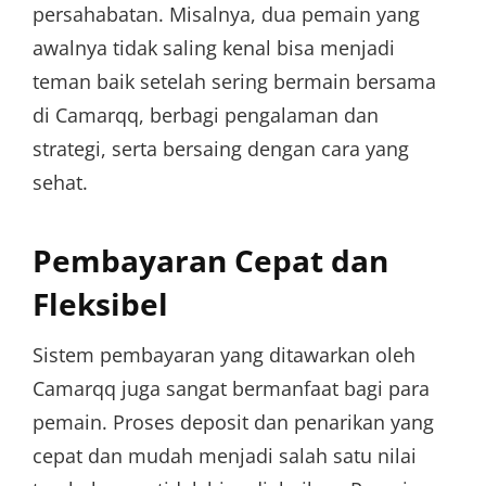
persahabatan. Misalnya, dua pemain yang
awalnya tidak saling kenal bisa menjadi
teman baik setelah sering bermain bersama
di Camarqq, berbagi pengalaman dan
strategi, serta bersaing dengan cara yang
sehat.
Pembayaran Cepat dan
Fleksibel
Sistem pembayaran yang ditawarkan oleh
Camarqq juga sangat bermanfaat bagi para
pemain. Proses deposit dan penarikan yang
cepat dan mudah menjadi salah satu nilai