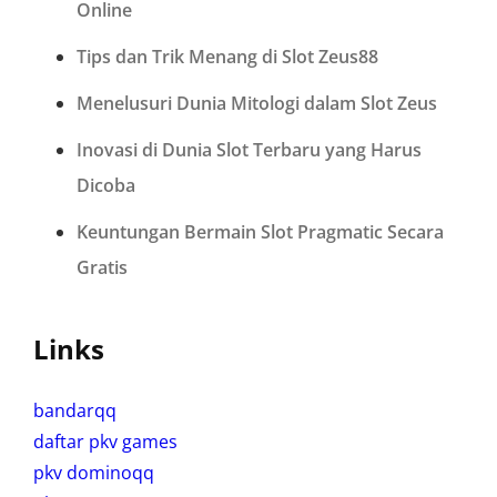
Online
Tips dan Trik Menang di Slot Zeus88
Menelusuri Dunia Mitologi dalam Slot Zeus
Inovasi di Dunia Slot Terbaru yang Harus
Dicoba
Keuntungan Bermain Slot Pragmatic Secara
Gratis
Links
bandarqq
daftar pkv games
pkv dominoqq