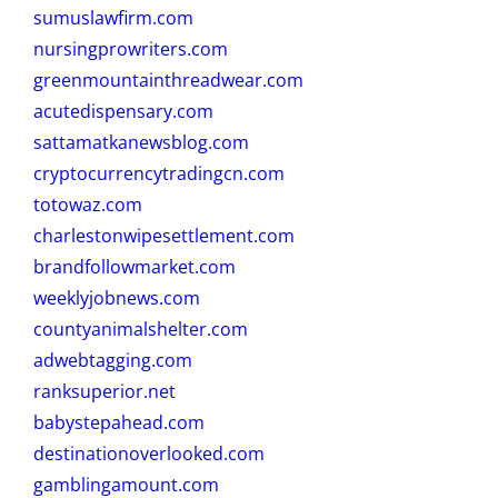
sumuslawfirm.com
nursingprowriters.com
greenmountainthreadwear.com
acutedispensary.com
sattamatkanewsblog.com
cryptocurrencytradingcn.com
totowaz.com
charlestonwipesettlement.com
brandfollowmarket.com
weeklyjobnews.com
countyanimalshelter.com
adwebtagging.com
ranksuperior.net
babystepahead.com
destinationoverlooked.com
gamblingamount.com