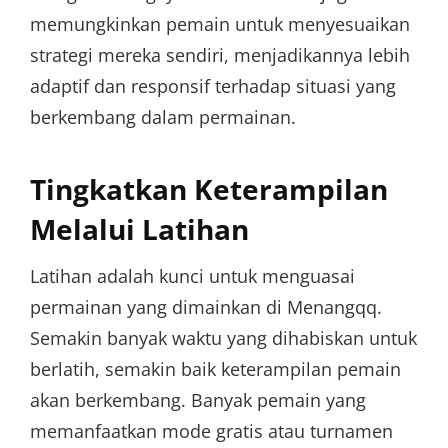
memungkinkan pemain untuk menyesuaikan
strategi mereka sendiri, menjadikannya lebih
adaptif dan responsif terhadap situasi yang
berkembang dalam permainan.
Tingkatkan Keterampilan
Melalui Latihan
Latihan adalah kunci untuk menguasai
permainan yang dimainkan di Menangqq.
Semakin banyak waktu yang dihabiskan untuk
berlatih, semakin baik keterampilan pemain
akan berkembang. Banyak pemain yang
memanfaatkan mode gratis atau turnamen