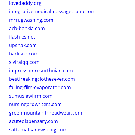
lovedaddy.org
integrativemedicalmassageplano.com
mrrugwashing.com
acb-bankia.com
flash-es.net
upshak.com
backsilo.com
siviralqq.com
impressionresorthoian.com
bestfreakingclothesever.com
falling-film-evaporator.com
sumuslawfirm.com
nursingprowriters.com
greenmountainthreadwear.com
acutedispensary.com
sattamatkanewsblog.com