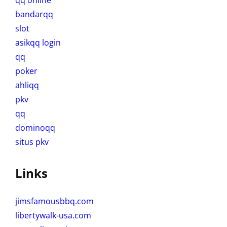
qq online
bandarqq
slot
asikqq login
qq
poker
ahliqq
pkv
qq
dominoqq
situs pkv
Links
jimsfamousbbq.com
libertywalk-usa.com