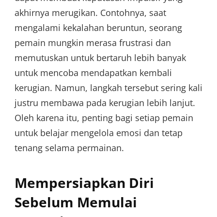
akhirnya merugikan. Contohnya, saat
mengalami kekalahan beruntun, seorang
pemain mungkin merasa frustrasi dan
memutuskan untuk bertaruh lebih banyak
untuk mencoba mendapatkan kembali
kerugian. Namun, langkah tersebut sering kali
justru membawa pada kerugian lebih lanjut.
Oleh karena itu, penting bagi setiap pemain
untuk belajar mengelola emosi dan tetap
tenang selama permainan.
Mempersiapkan Diri
Sebelum Memulai