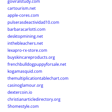
goviralstudy.com
cartourism.net
apple-cores.com
pulserasdeactividad10.com
barbaracarlotti.com
desktopmining.net
inthebleachers.net
lexapro-rx-store.com
buyskincareproducts.org
frenchbulldogpuppyforsale.net
kogamasquid.com
themultiplicationtablechart.com
casinoglamour.org
dextercoin.io
christianarticledirectory.org
5homestyle.com