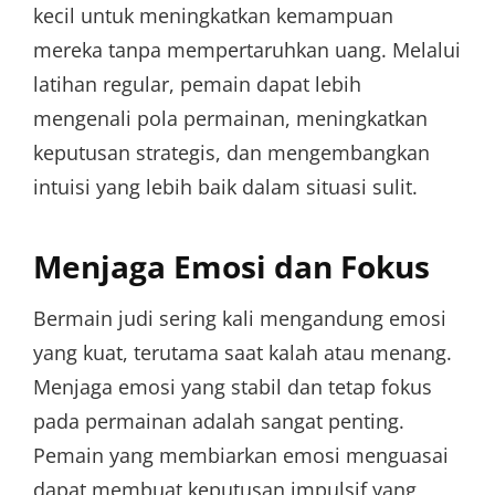
kecil untuk meningkatkan kemampuan
mereka tanpa mempertaruhkan uang. Melalui
latihan regular, pemain dapat lebih
mengenali pola permainan, meningkatkan
keputusan strategis, dan mengembangkan
intuisi yang lebih baik dalam situasi sulit.
Menjaga Emosi dan Fokus
Bermain judi sering kali mengandung emosi
yang kuat, terutama saat kalah atau menang.
Menjaga emosi yang stabil dan tetap fokus
pada permainan adalah sangat penting.
Pemain yang membiarkan emosi menguasai
dapat membuat keputusan impulsif yang