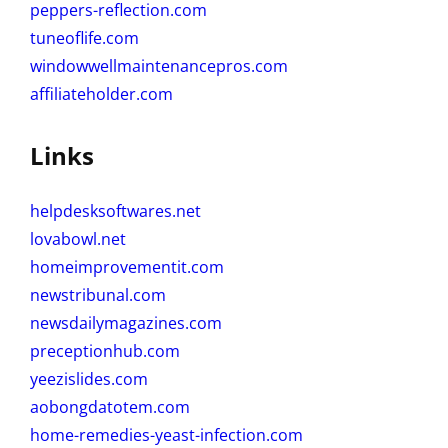
peppers-reflection.com
tuneoflife.com
windowwellmaintenancepros.com
affiliateholder.com
Links
helpdesksoftwares.net
lovabowl.net
homeimprovementit.com
newstribunal.com
newsdailymagazines.com
preceptionhub.com
yeezislides.com
aobongdatotem.com
home-remedies-yeast-infection.com