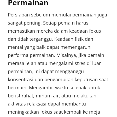
Permainan
Persiapan sebelum memulai permainan juga
sangat penting. Setiap pemain harus
memastikan mereka dalam keadaan fokus
dan tidak terganggu. Keadaan fisik dan
mental yang baik dapat memengaruhi
performa permainan. Misalnya, jika pemain
merasa lelah atau mengalami stres di luar
permainan, ini dapat mengganggu
konsentrasi dan pengambilan keputusan saat
bermain. Mengambil waktu sejenak untuk
beristirahat, minum air, atau melakukan
aktivitas relaksasi dapat membantu
meningkatkan fokus saat kembali ke meja