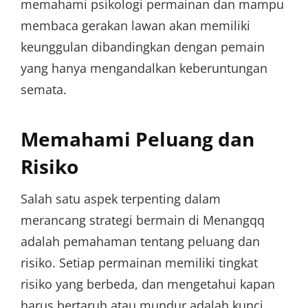
memahami psikologi permainan dan mampu
membaca gerakan lawan akan memiliki
keunggulan dibandingkan dengan pemain
yang hanya mengandalkan keberuntungan
semata.
Memahami Peluang dan
Risiko
Salah satu aspek terpenting dalam
merancang strategi bermain di Menangqq
adalah pemahaman tentang peluang dan
risiko. Setiap permainan memiliki tingkat
risiko yang berbeda, dan mengetahui kapan
harus bertaruh atau mundur adalah kunci