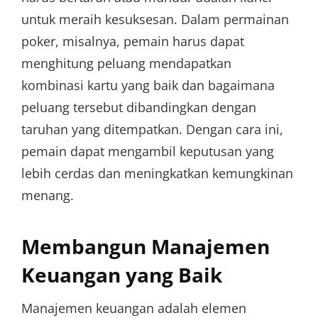
untuk meraih kesuksesan. Dalam permainan
poker, misalnya, pemain harus dapat
menghitung peluang mendapatkan
kombinasi kartu yang baik dan bagaimana
peluang tersebut dibandingkan dengan
taruhan yang ditempatkan. Dengan cara ini,
pemain dapat mengambil keputusan yang
lebih cerdas dan meningkatkan kemungkinan
menang.
Membangun Manajemen
Keuangan yang Baik
Manajemen keuangan adalah elemen