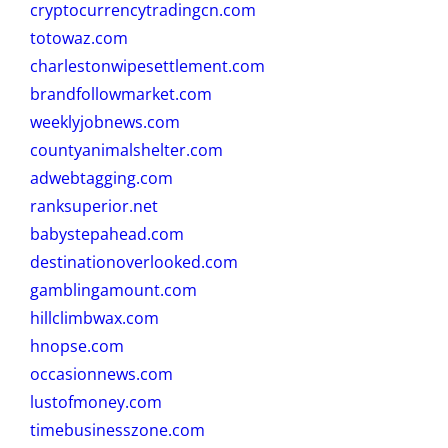
cryptocurrencytradingcn.com
totowaz.com
charlestonwipesettlement.com
brandfollowmarket.com
weeklyjobnews.com
countyanimalshelter.com
adwebtagging.com
ranksuperior.net
babystepahead.com
destinationoverlooked.com
gamblingamount.com
hillclimbwax.com
hnopse.com
occasionnews.com
lustofmoney.com
timebusinesszone.com