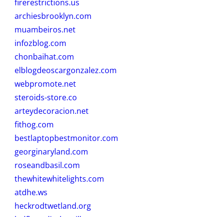
firerestrictions.us
archiesbrooklyn.com
muambeiros.net
infozblog.com
chonbaihat.com
elblogdeoscargonzalez.com
webpromote.net
steroids-store.co
arteydecoracion.net
fithog.com
bestlaptopbestmonitor.com
georginaryland.com
roseandbasil.com
thewhitewhitelights.com
atdhe.ws
heckrodtwetland.org