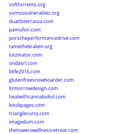
softtorrents.org
somosvulnerables.org
duatloterrassa.com
pamufon.com
porscheperformancedrive.com
tamethekraken.org
lutzinator.com
ondasrl.com
blife2016.com
glutenfreesnowboarder.com
lizmorrowdesign.com
healwithcannabidiol.com
kioskpages.com
trianglecurry.com
imagedum.com
thetowerswellnessretreat.com