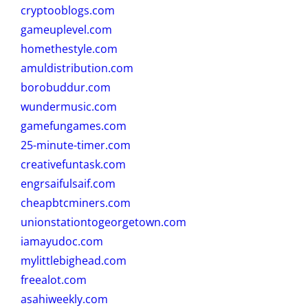
cryptooblogs.com
gameuplevel.com
homethestyle.com
amuldistribution.com
borobuddur.com
wundermusic.com
gamefungames.com
25-minute-timer.com
creativefuntask.com
engrsaifulsaif.com
cheapbtcminers.com
unionstationtogeorgetown.com
iamayudoc.com
mylittlebighead.com
freealot.com
asahiweekly.com