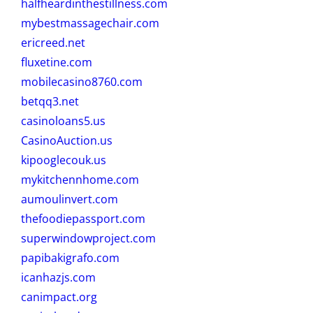
halfheardinthestillness.com
mybestmassagechair.com
ericreed.net
fluxetine.com
mobilecasino8760.com
betqq3.net
casinoloans5.us
CasinoAuction.us
kipooglecouk.us
mykitchennhome.com
aumoulinvert.com
thefoodiepassport.com
superwindowproject.com
papibakigrafo.com
icanhazjs.com
canimpact.org