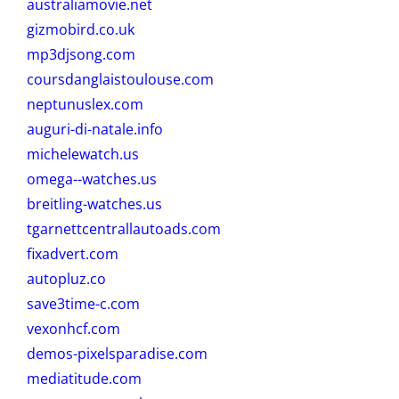
australiamovie.net
gizmobird.co.uk
mp3djsong.com
coursdanglaistoulouse.com
neptunuslex.com
auguri-di-natale.info
michelewatch.us
omega--watches.us
breitling-watches.us
tgarnettcentrallautoads.com
fixadvert.com
autopluz.co
save3time-c.com
vexonhcf.com
demos-pixelsparadise.com
mediatitude.com