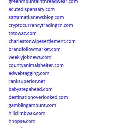
greenmountainthreadwear.com
acutedispensary.com
sattamatkanewsblog.com
cryptocurrencytradingcn.com
totowaz.com
charlestonwipesettlement.com
brandfollowmarket.com
weeklyjobnews.com
countyanimalshelter.com
adwebtagging.com
ranksuperior.net
babystepahead.com
destinationoverlooked.com
gamblingamount.com
hillclimbwax.com
hnopse.com