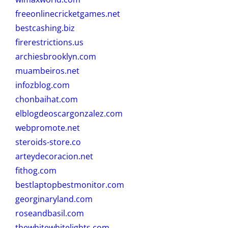
freeonlinecricketgames.net
bestcashing.biz
firerestrictions.us
archiesbrooklyn.com
muambeiros.net
infozblog.com
chonbaihat.com
elblogdeoscargonzalez.com
webpromote.net
steroids-store.co
arteydecoracion.net
fithog.com
bestlaptopbestmonitor.com
georginaryland.com
roseandbasil.com
thewhitewhitelights.com