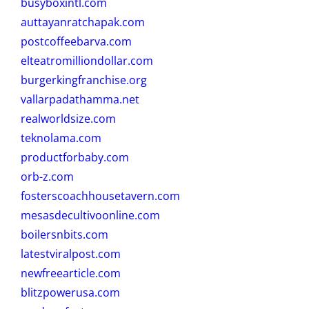
busyboxintl.com
auttayanratchapak.com
postcoffeebarva.com
elteatromilliondollar.com
burgerkingfranchise.org
vallarpadathamma.net
realworldsize.com
teknolama.com
productforbaby.com
orb-z.com
fosterscoachhousetavern.com
mesasdecultivoonline.com
boilersnbits.com
latestviralpost.com
newfreearticle.com
blitzpowerusa.com