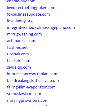
charlie-day.com
livedirectbettingpoker.com
foxbusinessupdate.com
lovedaddy.org
integrativemedicalmassageplano.com
mrrugwashing.com
acb-bankia.com
flash-es.net
upshak.com
backsilo.com
siviralqq.com
impressionresorthoian.com
bestfreakingclothesever.com
falling-film-evaporator.com
sumuslawfirm.com
nursingprowriters.com