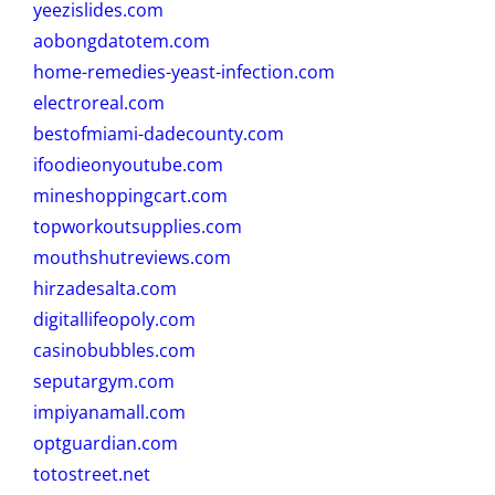
yeezislides.com
aobongdatotem.com
home-remedies-yeast-infection.com
electroreal.com
bestofmiami-dadecounty.com
ifoodieonyoutube.com
mineshoppingcart.com
topworkoutsupplies.com
mouthshutreviews.com
hirzadesalta.com
digitallifeopoly.com
casinobubbles.com
seputargym.com
impiyanamall.com
optguardian.com
totostreet.net