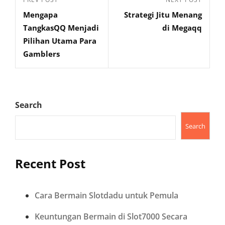
Previous
Next
navigation
Mengapa
Strategi Jitu Menang
Post
Post
TangkasQQ Menjadi
di Megaqq
Pilihan Utama Para
Gamblers
Search
Search
Recent Post
Cara Bermain Slotdadu untuk Pemula
Keuntungan Bermain di Slot7000 Secara