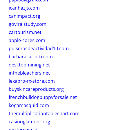
icanhazjs.com
canimpact.org
goviralstudy.com
cartourism.net
apple-cores.com
pulserasdeactividad10.com
barbaracarlotti.com
desktopmining.net
inthebleachers.net
lexapro-rx-store.com
buyskincareproducts.org
frenchbulldogpuppyforsale.net
kogamasquid.com
themultiplicationtablechart.com
casinoglamour.org
dextercoin.io