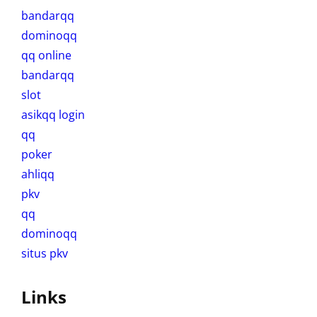
bandarqq
dominoqq
qq online
bandarqq
slot
asikqq login
qq
poker
ahliqq
pkv
qq
dominoqq
situs pkv
Links