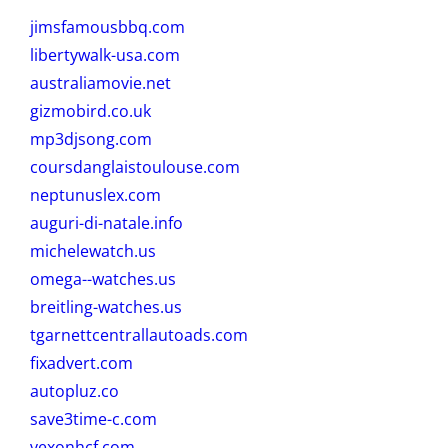
jimsfamousbbq.com
libertywalk-usa.com
australiamovie.net
gizmobird.co.uk
mp3djsong.com
coursdanglaistoulouse.com
neptunuslex.com
auguri-di-natale.info
michelewatch.us
omega--watches.us
breitling-watches.us
tgarnettcentrallautoads.com
fixadvert.com
autopluz.co
save3time-c.com
vexonhcf.com