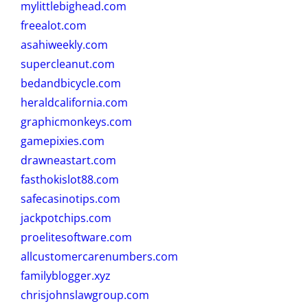
mylittlebighead.com
freealot.com
asahiweekly.com
supercleanut.com
bedandbicycle.com
heraldcalifornia.com
graphicmonkeys.com
gamepixies.com
drawneastart.com
fasthokislot88.com
safecasinotips.com
jackpotchips.com
proelitesoftware.com
allcustomercarenumbers.com
familyblogger.xyz
chrisjohnslawgroup.com