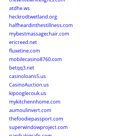
atdhe.ws
heckrodtwetland.org
halfheardinthestillness.com
mybestmassagechair.com
ericreed.net
fluxetine.com
mobilecasino8760.com
betqq3.net
casinoloans5.us
CasinoAuction.us
kipooglecouk.us
mykitchennhome.com
aumoulinvert.com
thefoodiepassport.com
superwindowproject.com
papibakigrafo.com