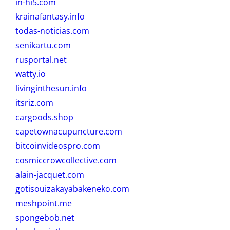
in-hi5.com
krainafantasy.info
todas-noticias.com
senikartu.com
rusportal.net
watty.io
livinginthesun.info
itsriz.com
cargoods.shop
capetownacupuncture.com
bitcoinvideospro.com
cosmiccrowcollective.com
alain-jacquet.com
gotisouizakayabakeneko.com
meshpoint.me
spongebob.net