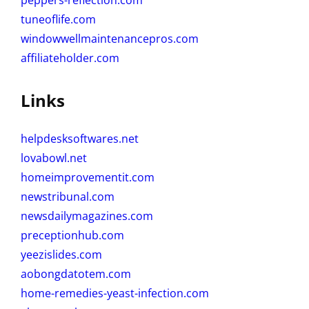
peppers-reflection.com
tuneoflife.com
windowwellmaintenancepros.com
affiliateholder.com
Links
helpdesksoftwares.net
lovabowl.net
homeimprovementit.com
newstribunal.com
newsdailymagazines.com
preceptionhub.com
yeezislides.com
aobongdatotem.com
home-remedies-yeast-infection.com