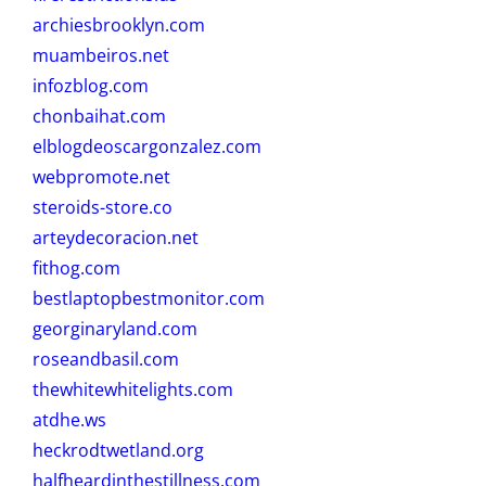
archiesbrooklyn.com
muambeiros.net
infozblog.com
chonbaihat.com
elblogdeoscargonzalez.com
webpromote.net
steroids-store.co
arteydecoracion.net
fithog.com
bestlaptopbestmonitor.com
georginaryland.com
roseandbasil.com
thewhitewhitelights.com
atdhe.ws
heckrodtwetland.org
halfheardinthestillness.com