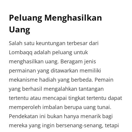
Peluang Menghasilkan
Uang
Salah satu keuntungan terbesar dari
Lombaqq adalah peluang untuk
menghasilkan uang. Beragam jenis
permainan yang ditawarkan memiliki
mekanisme hadiah yang berbeda. Pemain
yang berhasil mengalahkan tantangan
tertentu atau mencapai tingkat tertentu dapat
memperoleh imbalan berupa uang tunai.
Pendekatan ini bukan hanya menarik bagi
mereka yang ingin bersenang-senang, tetapi