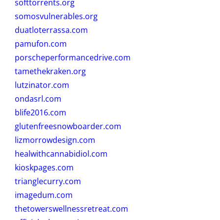
softtorrents.org
somosvulnerables.org
duatloterrassa.com
pamufon.com
porscheperformancedrive.com
tamethekraken.org
lutzinator.com
ondasrl.com
blife2016.com
glutenfreesnowboarder.com
lizmorrowdesign.com
healwithcannabidiol.com
kioskpages.com
trianglecurry.com
imagedum.com
thetowerswellnessretreat.com