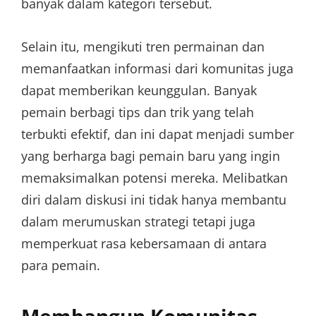
banyak dalam kategori tersebut.
Selain itu, mengikuti tren permainan dan
memanfaatkan informasi dari komunitas juga
dapat memberikan keunggulan. Banyak
pemain berbagi tips dan trik yang telah
terbukti efektif, dan ini dapat menjadi sumber
yang berharga bagi pemain baru yang ingin
memaksimalkan potensi mereka. Melibatkan
diri dalam diskusi ini tidak hanya membantu
dalam merumuskan strategi tetapi juga
memperkuat rasa kebersamaan di antara
para pemain.
Membangun Komunitas