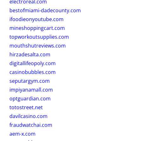
electroreal.com
bestofmiami-dadecounty.com
ifoodieonyoutube.com
mineshoppingcart.com
topworkoutsupplies.com
mouthshutreviews.com
hirzadesalta.com
digitallifeopoly.com
casinobubbles.com
seputargym.com
impiyanamall.com
optguardian.com
totostreet.net
davilcasino.com
fraudwatchai.com
aem-x.com