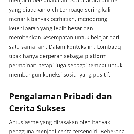
menjalin persahabatan. Acara-acara online
yang diadakan oleh Lombaqq sering kali
menarik banyak perhatian, mendorong
keterlibatan yang lebih besar dan
memberikan kesempatan untuk belajar dari
satu sama lain. Dalam konteks ini, Lombaqq
tidak hanya berperan sebagai platform
permainan, tetapi juga sebagai tempat untuk
membangun koneksi sosial yang positif.
Pengalaman Pribadi dan
Cerita Sukses
Antusiasme yang dirasakan oleh banyak
pengguna menjadi cerita tersendiri. Beberapa