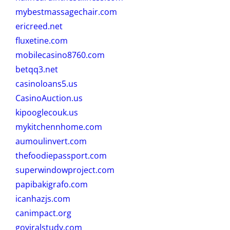
mybestmassagechair.com
ericreed.net
fluxetine.com
mobilecasino8760.com
betqq3.net
casinoloans5.us
CasinoAuction.us
kipooglecouk.us
mykitchennhome.com
aumoulinvert.com
thefoodiepassport.com
superwindowproject.com
papibakigrafo.com
icanhazjs.com
canimpact.org
goviralstudy.com