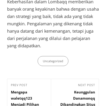
Keberhasilan dalam Lombaqq memberikan
banyak orang keyakinan bahwa dengan usaha
dan strategi yang baik, tidak ada yang tidak
mungkin. Pengalaman yang dikenang tidak
hanya datang dari kemenangan, tetapi juga
dari perjalanan yang dilalui dan pelajaran
yang didapatkan.
Categories
Uncategorized
Post
Previous
PREV POST
Next
NEXT POST
navigation
Mengapa
Keunggulan
Post
Post
waletqq123
Danamonqq
Menjadi Pilihan
Dibandingkan Situs