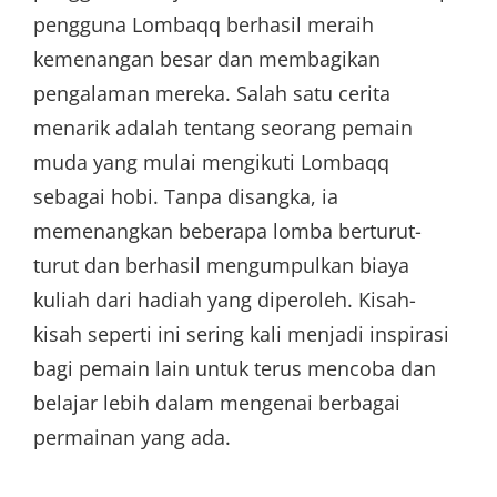
pengguna Lombaqq berhasil meraih
kemenangan besar dan membagikan
pengalaman mereka. Salah satu cerita
menarik adalah tentang seorang pemain
muda yang mulai mengikuti Lombaqq
sebagai hobi. Tanpa disangka, ia
memenangkan beberapa lomba berturut-
turut dan berhasil mengumpulkan biaya
kuliah dari hadiah yang diperoleh. Kisah-
kisah seperti ini sering kali menjadi inspirasi
bagi pemain lain untuk terus mencoba dan
belajar lebih dalam mengenai berbagai
permainan yang ada.