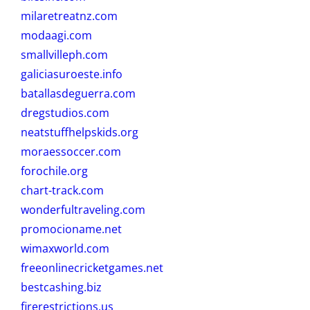
milaretreatnz.com
modaagi.com
smallvilleph.com
galiciasuroeste.info
batallasdeguerra.com
dregstudios.com
neatstuffhelpskids.org
moraessoccer.com
forochile.org
chart-track.com
wonderfultraveling.com
promocioname.net
wimaxworld.com
freeonlinecricketgames.net
bestcashing.biz
firerestrictions.us