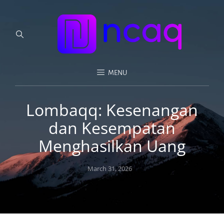
MENU
Lombaqq: Kesenangan
dan Kesempatan
Menghasilkan Uang
Posted
March 31, 2026
on