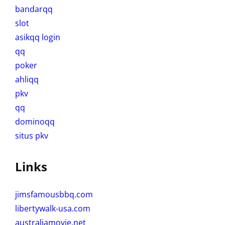
bandarqq
slot
asikqq login
qq
poker
ahliqq
pkv
qq
dominoqq
situs pkv
Links
jimsfamousbbq.com
libertywalk-usa.com
australiamovie.net