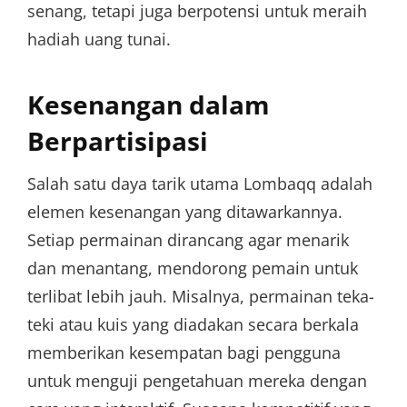
senang, tetapi juga berpotensi untuk meraih
hadiah uang tunai.
Kesenangan dalam
Berpartisipasi
Salah satu daya tarik utama Lombaqq adalah
elemen kesenangan yang ditawarkannya.
Setiap permainan dirancang agar menarik
dan menantang, mendorong pemain untuk
terlibat lebih jauh. Misalnya, permainan teka-
teki atau kuis yang diadakan secara berkala
memberikan kesempatan bagi pengguna
untuk menguji pengetahuan mereka dengan