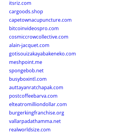
itsriz.com
cargoods.shop
capetownacupuncture.com
bitcoinvideospro.com
cosmiccrowcollective.com
alain-jacquet.com
gotisouizakayabakeneko.com
meshpoint.me
spongebob.net
busyboxintl.com
auttayanratchapak.com
postcoffeebarva.com
elteatromilliondollar.com
burgerkingfranchise.org
vallarpadathamma.net
realworldsize.com