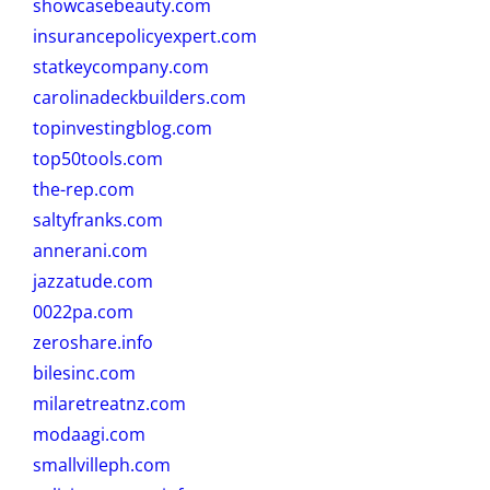
showcasebeauty.com
insurancepolicyexpert.com
statkeycompany.com
carolinadeckbuilders.com
topinvestingblog.com
top50tools.com
the-rep.com
saltyfranks.com
annerani.com
jazzatude.com
0022pa.com
zeroshare.info
bilesinc.com
milaretreatnz.com
modaagi.com
smallvilleph.com