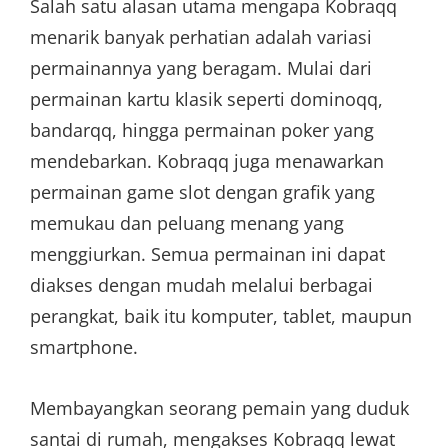
Salah satu alasan utama mengapa Kobraqq
menarik banyak perhatian adalah variasi
permainannya yang beragam. Mulai dari
permainan kartu klasik seperti dominoqq,
bandarqq, hingga permainan poker yang
mendebarkan. Kobraqq juga menawarkan
permainan game slot dengan grafik yang
memukau dan peluang menang yang
menggiurkan. Semua permainan ini dapat
diakses dengan mudah melalui berbagai
perangkat, baik itu komputer, tablet, maupun
smartphone.
Membayangkan seorang pemain yang duduk
santai di rumah, mengakses Kobraqq lewat