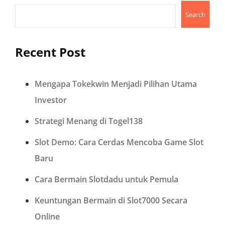
Search
Recent Post
Mengapa Tokekwin Menjadi Pilihan Utama
Investor
Strategi Menang di Togel138
Slot Demo: Cara Cerdas Mencoba Game Slot
Baru
Cara Bermain Slotdadu untuk Pemula
Keuntungan Bermain di Slot7000 Secara
Online