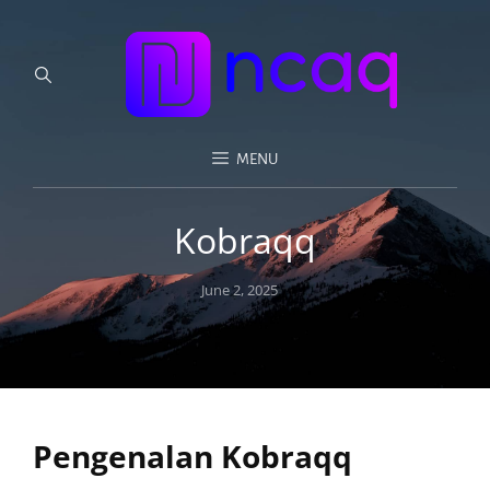
MENU
Kobraqq
Posted
June 2, 2025
on
Pengenalan Kobraqq