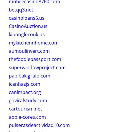
mobilecasino8760.com
betqq3.net
casinoloans5.us
CasinoAuction.us
kipooglecouk.us
mykitchennhome.com
aumoulinvert.com
thefoodiepassport.com
superwindowproject.com
papibakigrafo.com
icanhazjs.com
canimpact.org
goviralstudy.com
cartourism.net
apple-cores.com
pulserasdeactividad10.com