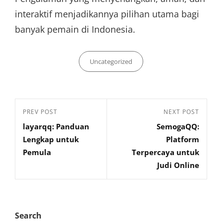
interaktif menjadikannya pilihan utama bagi
banyak pemain di Indonesia.
Categories
Uncategorized
Post
Previous
PREV POST
Next
NEXT POST
navigation
layarqq: Panduan
SemogaQQ:
Post
Post
Lengkap untuk
Platform
Pemula
Terpercaya untuk
Judi Online
Search