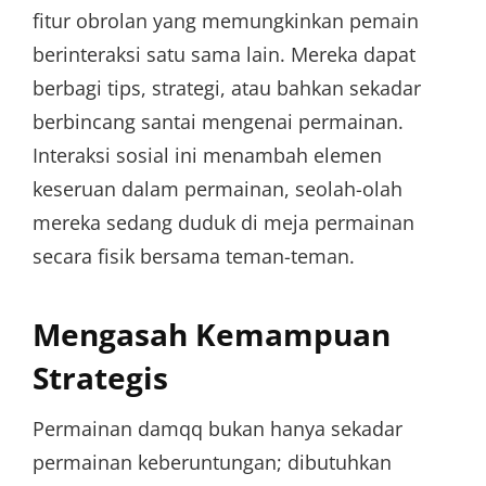
fitur obrolan yang memungkinkan pemain
berinteraksi satu sama lain. Mereka dapat
berbagi tips, strategi, atau bahkan sekadar
berbincang santai mengenai permainan.
Interaksi sosial ini menambah elemen
keseruan dalam permainan, seolah-olah
mereka sedang duduk di meja permainan
secara fisik bersama teman-teman.
Mengasah Kemampuan
Strategis
Permainan damqq bukan hanya sekadar
permainan keberuntungan; dibutuhkan