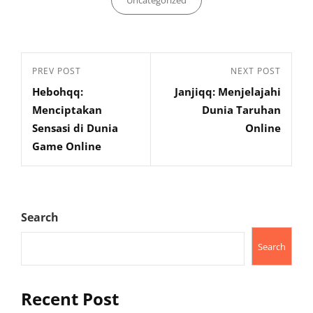
Post
Previous
PREV POST
Next
NEXT POST
navigation
Hebohqq:
Janjiqq: Menjelajahi
Post
Post
Menciptakan
Dunia Taruhan
Sensasi di Dunia
Online
Game Online
Search
Search
Recent Post