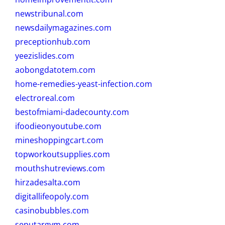
newstribunal.com
newsdailymagazines.com
preceptionhub.com
yeezislides.com
aobongdatotem.com
home-remedies-yeast-infection.com
electroreal.com
bestofmiami-dadecounty.com
ifoodieonyoutube.com
mineshoppingcart.com
topworkoutsupplies.com
mouthshutreviews.com
hirzadesalta.com
digitallifeopoly.com
casinobubbles.com
seputargym.com