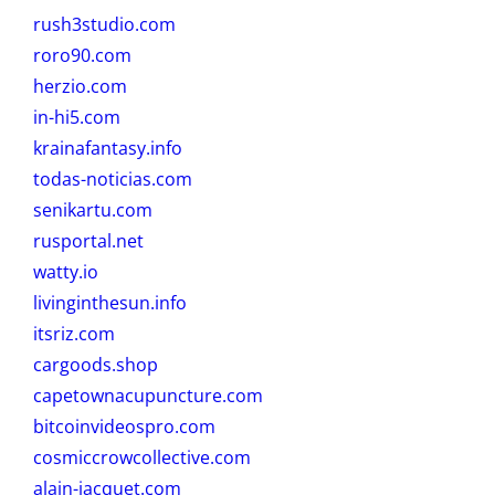
rush3studio.com
roro90.com
herzio.com
in-hi5.com
krainafantasy.info
todas-noticias.com
senikartu.com
rusportal.net
watty.io
livinginthesun.info
itsriz.com
cargoods.shop
capetownacupuncture.com
bitcoinvideospro.com
cosmiccrowcollective.com
alain-jacquet.com