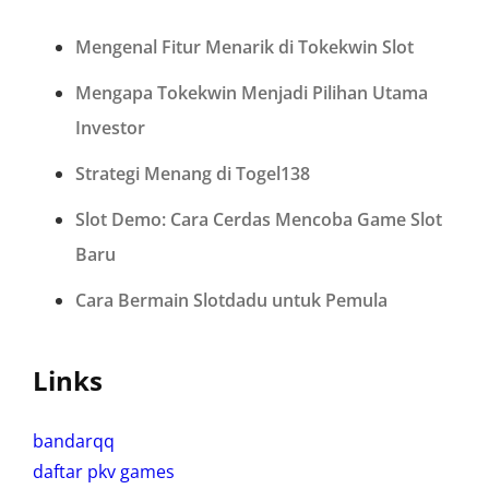
Mengenal Fitur Menarik di Tokekwin Slot
Mengapa Tokekwin Menjadi Pilihan Utama
Investor
Strategi Menang di Togel138
Slot Demo: Cara Cerdas Mencoba Game Slot
Baru
Cara Bermain Slotdadu untuk Pemula
Links
bandarqq
daftar pkv games