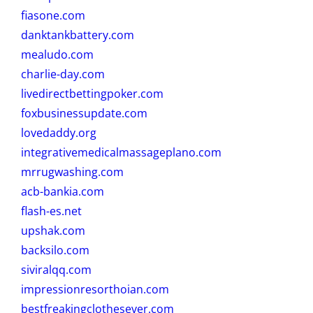
fiasone.com
danktankbattery.com
mealudo.com
charlie-day.com
livedirectbettingpoker.com
foxbusinessupdate.com
lovedaddy.org
integrativemedicalmassageplano.com
mrrugwashing.com
acb-bankia.com
flash-es.net
upshak.com
backsilo.com
siviralqq.com
impressionresorthoian.com
bestfreakingclothesever.com