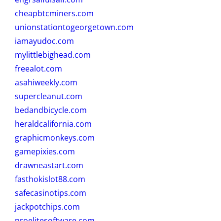
cheapbtcminers.com
unionstationtogeorgetown.com
iamayudoc.com
mylittlebighead.com
freealot.com
asahiweekly.com
supercleanut.com
bedandbicycle.com
heraldcalifornia.com
graphicmonkeys.com
gamepixies.com
drawneastart.com
fasthokislot88.com
safecasinotips.com
jackpotchips.com
proelitesoftware.com