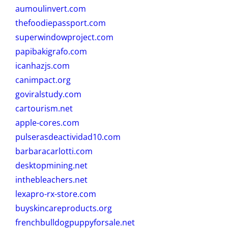
aumoulinvert.com
thefoodiepassport.com
superwindowproject.com
papibakigrafo.com
icanhazjs.com
canimpact.org
goviralstudy.com
cartourism.net
apple-cores.com
pulserasdeactividad10.com
barbaracarlotti.com
desktopmining.net
inthebleachers.net
lexapro-rx-store.com
buyskincareproducts.org
frenchbulldogpuppyforsale.net