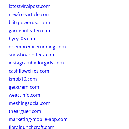
latestviralpost.com
newfreearticle.com
blitzpowerusa.com
gardenofeaten.com
hycys05.com
onemoremilerunning.com
snowboardsteez.com
instagrambioforgirls.com
cashflowxfiles.com
kmbb10.com
getxtrem.com
weactinfo.com
meshingsocial.com
thearguer.com
marketing-mobile-app.com
floralpunchcraft.com