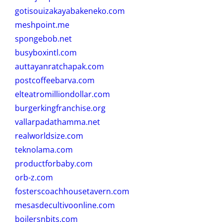
gotisouizakayabakeneko.com
meshpoint.me
spongebob.net
busyboxintl.com
auttayanratchapak.com
postcoffeebarva.com
elteatromilliondollar.com
burgerkingfranchise.org
vallarpadathamma.net
realworldsize.com
teknolama.com
productforbaby.com
orb-z.com
fosterscoachhousetavern.com
mesasdecultivoonline.com
boilersnbits.com