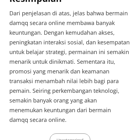
Dari penjelasan di atas, jelas bahwa bermain
damqq secara online membawa banyak
keuntungan. Dengan kemudahan akses,
peningkatan interaksi sosial, dan kesempatan
untuk belajar strategi, permainan ini semakin
menarik untuk dinikmati. Sementara itu,
promosi yang menarik dan keamanan
transaksi menambah nilai lebih bagi para
pemain. Seiring perkembangan teknologi,
semakin banyak orang yang akan
menemukan keuntungan dari bermain
damqq secara online.
Categories
Uncategorized