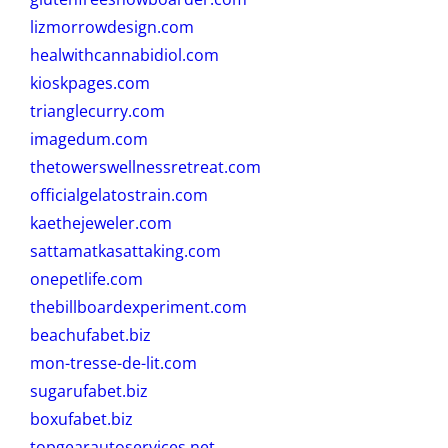
lizmorrowdesign.com
healwithcannabidiol.com
kioskpages.com
trianglecurry.com
imagedum.com
thetowerswellnessretreat.com
officialgelatostrain.com
kaethejeweler.com
sattamatkasattaking.com
onepetlife.com
thebillboardexperiment.com
beachufabet.biz
mon-tresse-de-lit.com
sugarufabet.biz
boxufabet.biz
topgearautoservices.net