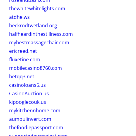
roseandbasil.com
thewhitewhitelights.com
atdhe.ws
heckrodtwetland.org
halfheardinthestillness.com
mybestmassagechair.com
ericreed.net
fluxetine.com
mobilecasino8760.com
betqq3.net
casinoloans5.us
CasinoAuction.us
kipooglecouk.us
mykitchennhome.com
aumoulinvert.com
thefoodiepassport.com