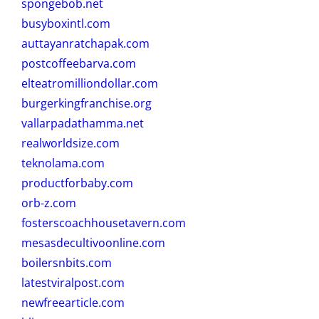
spongebob.net
busyboxintl.com
auttayanratchapak.com
postcoffeebarva.com
elteatromilliondollar.com
burgerkingfranchise.org
vallarpadathamma.net
realworldsize.com
teknolama.com
productforbaby.com
orb-z.com
fosterscoachhousetavern.com
mesasdecultivoonline.com
boilersnbits.com
latestviralpost.com
newfreearticle.com