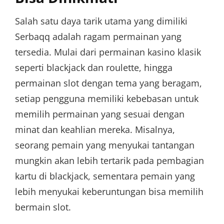
Salah satu daya tarik utama yang dimiliki
Serbaqq adalah ragam permainan yang
tersedia. Mulai dari permainan kasino klasik
seperti blackjack dan roulette, hingga
permainan slot dengan tema yang beragam,
setiap pengguna memiliki kebebasan untuk
memilih permainan yang sesuai dengan
minat dan keahlian mereka. Misalnya,
seorang pemain yang menyukai tantangan
mungkin akan lebih tertarik pada pembagian
kartu di blackjack, sementara pemain yang
lebih menyukai keberuntungan bisa memilih
bermain slot.