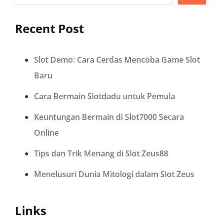
Recent Post
Slot Demo: Cara Cerdas Mencoba Game Slot
Baru
Cara Bermain Slotdadu untuk Pemula
Keuntungan Bermain di Slot7000 Secara
Online
Tips dan Trik Menang di Slot Zeus88
Menelusuri Dunia Mitologi dalam Slot Zeus
Links