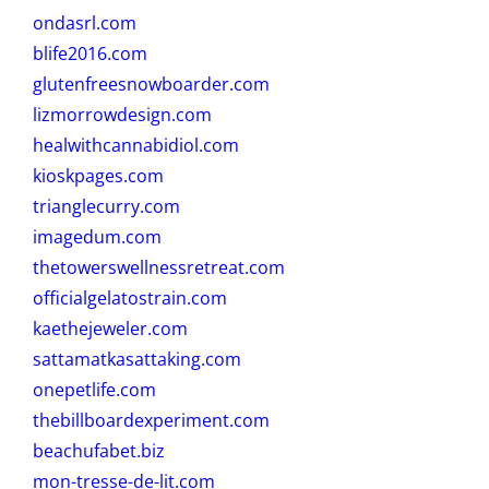
ondasrl.com
blife2016.com
glutenfreesnowboarder.com
lizmorrowdesign.com
healwithcannabidiol.com
kioskpages.com
trianglecurry.com
imagedum.com
thetowerswellnessretreat.com
officialgelatostrain.com
kaethejeweler.com
sattamatkasattaking.com
onepetlife.com
thebillboardexperiment.com
beachufabet.biz
mon-tresse-de-lit.com