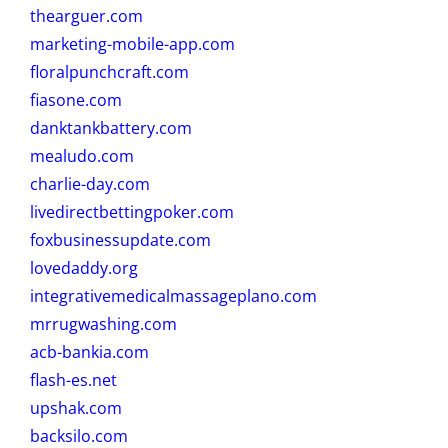
thearguer.com
marketing-mobile-app.com
floralpunchcraft.com
fiasone.com
danktankbattery.com
mealudo.com
charlie-day.com
livedirectbettingpoker.com
foxbusinessupdate.com
lovedaddy.org
integrativemedicalmassageplano.com
mrrugwashing.com
acb-bankia.com
flash-es.net
upshak.com
backsilo.com