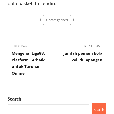
bola basket itu sendiri.
Categories
Uncategorized
Post
Previous
PREV POST
Next
NEXT POST
navigation
Mengenal Liga88:
jumlah pemain bola
Post
Post
Platform Terbaik
voli di lapangan
untuk Taruhan
Online
Search
Search