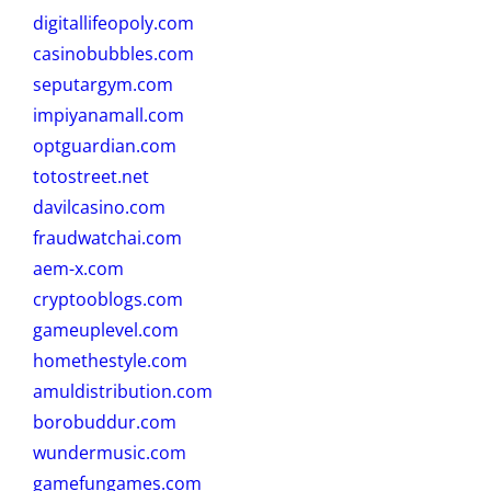
digitallifeopoly.com
casinobubbles.com
seputargym.com
impiyanamall.com
optguardian.com
totostreet.net
davilcasino.com
fraudwatchai.com
aem-x.com
cryptooblogs.com
gameuplevel.com
homethestyle.com
amuldistribution.com
borobuddur.com
wundermusic.com
gamefungames.com