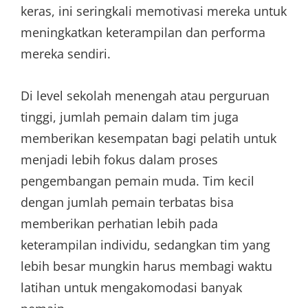
keras, ini seringkali memotivasi mereka untuk
meningkatkan keterampilan dan performa
mereka sendiri.
Di level sekolah menengah atau perguruan
tinggi, jumlah pemain dalam tim juga
memberikan kesempatan bagi pelatih untuk
menjadi lebih fokus dalam proses
pengembangan pemain muda. Tim kecil
dengan jumlah pemain terbatas bisa
memberikan perhatian lebih pada
keterampilan individu, sedangkan tim yang
lebih besar mungkin harus membagi waktu
latihan untuk mengakomodasi banyak