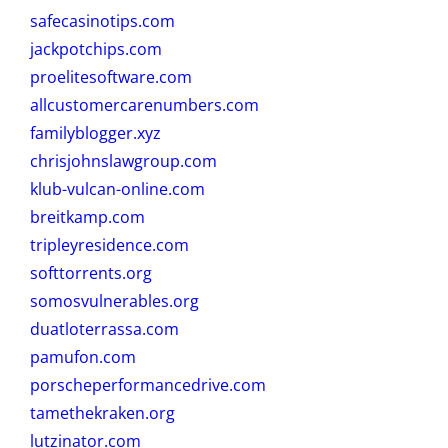
safecasinotips.com
jackpotchips.com
proelitesoftware.com
allcustomercarenumbers.com
familyblogger.xyz
chrisjohnslawgroup.com
klub-vulcan-online.com
breitkamp.com
tripleyresidence.com
softtorrents.org
somosvulnerables.org
duatloterrassa.com
pamufon.com
porscheperformancedrive.com
tamethekraken.org
lutzinator.com