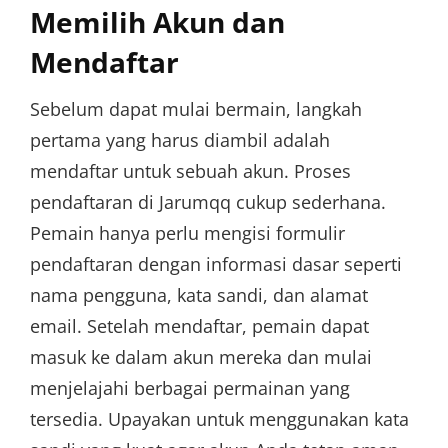
Memilih Akun dan
Mendaftar
Sebelum dapat mulai bermain, langkah
pertama yang harus diambil adalah
mendaftar untuk sebuah akun. Proses
pendaftaran di Jarumqq cukup sederhana.
Pemain hanya perlu mengisi formulir
pendaftaran dengan informasi dasar seperti
nama pengguna, kata sandi, dan alamat
email. Setelah mendaftar, pemain dapat
masuk ke dalam akun mereka dan mulai
menjelajahi berbagai permainan yang
tersedia. Upayakan untuk menggunakan kata