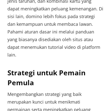
jenis taruhan, dan kombinasi kartu yang
dapat meningkatkan peluang kemenangan. Di
sisi lain, domino lebih fokus pada strategi
dan kemampuan untuk membaca lawan.
Pahami aturan dasar ini melalui panduan
yang biasanya disediakan oleh situs atau
dapat menemukan tutorial video di platform
lain.
Strategi untuk Pemain
Pemula
Mengembangkan strategi yang baik
merupakan kunci untuk menikmati
permainan serta meningkatkan peluang