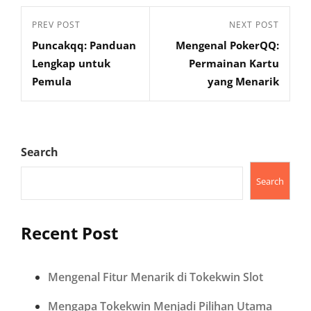
Post
Previous
PREV POST
Next
NEXT POST
navigation
Puncakqq: Panduan
Mengenal PokerQQ:
Post
Post
Lengkap untuk
Permainan Kartu
Pemula
yang Menarik
Search
Search
Recent Post
Mengenal Fitur Menarik di Tokekwin Slot
Mengapa Tokekwin Menjadi Pilihan Utama