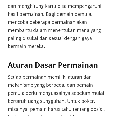
dan menghitung kartu bisa mempengaruhi
hasil permainan. Bagi pemain pemula,
mencoba beberapa permainan akan
membantu dalam menentukan mana yang
paling disukai dan sesuai dengan gaya
bermain mereka.
Aturan Dasar Permainan
Setiap permainan memiliki aturan dan
mekanisme yang berbeda, dan pemain
pemula perlu menguasainya sebelum mulai
bertaruh uang sungguhan. Untuk poker,
misalnya, pemain harus tahu tentang posisi,