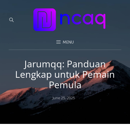
MENU
Jarumqq: Panduan
Lengkap untuk Pemain
Pemula
Posted
June 25, 2025
on