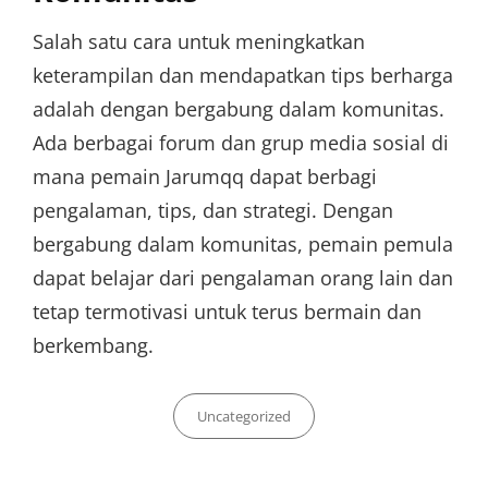
Salah satu cara untuk meningkatkan
keterampilan dan mendapatkan tips berharga
adalah dengan bergabung dalam komunitas.
Ada berbagai forum dan grup media sosial di
mana pemain Jarumqq dapat berbagi
pengalaman, tips, dan strategi. Dengan
bergabung dalam komunitas, pemain pemula
dapat belajar dari pengalaman orang lain dan
tetap termotivasi untuk terus bermain dan
berkembang.
Categories
Uncategorized