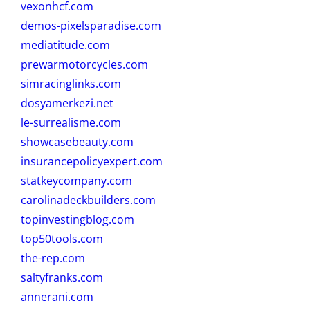
vexonhcf.com
demos-pixelsparadise.com
mediatitude.com
prewarmotorcycles.com
simracinglinks.com
dosyamerkezi.net
le-surrealisme.com
showcasebeauty.com
insurancepolicyexpert.com
statkeycompany.com
carolinadeckbuilders.com
topinvestingblog.com
top50tools.com
the-rep.com
saltyfranks.com
annerani.com