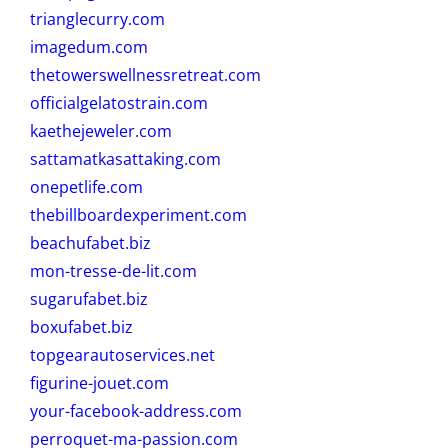
trianglecurry.com
imagedum.com
thetowerswellnessretreat.com
officialgelatostrain.com
kaethejeweler.com
sattamatkasattaking.com
onepetlife.com
thebillboardexperiment.com
beachufabet.biz
mon-tresse-de-lit.com
sugarufabet.biz
boxufabet.biz
topgearautoservices.net
figurine-jouet.com
your-facebook-address.com
perroquet-ma-passion.com