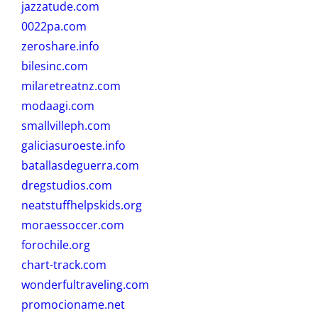
jazzatude.com
0022pa.com
zeroshare.info
bilesinc.com
milaretreatnz.com
modaagi.com
smallvilleph.com
galiciasuroeste.info
batallasdeguerra.com
dregstudios.com
neatstuffhelpskids.org
moraessoccer.com
forochile.org
chart-track.com
wonderfultraveling.com
promocioname.net