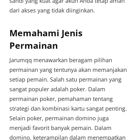
sandi yang kuat agar akun Anda tetap aman
dari akses yang tidak diinginkan.
Memahami Jenis
Permainan
Jarumqq menawarkan beragam pilihan
permainan yang tentunya akan memanjakan
setiap pemain. Salah satu permainan yang
sangat populer adalah poker. Dalam
permainan poker, pemahaman tentang
strategi dan kombinasi kartu sangat penting.
Selain poker, permainan domino juga
menjadi favorit banyak pemain. Dalam
domino, keterampilan dalam menempatkan