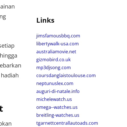
mainan
ang
Links
jimsfamousbbq.com
libertywalk-usa.com
setiap
australiamovie.net
 hingga
gizmobird.co.uk
debarkan
mp3djsong.com
 hadiah
coursdanglaistoulouse.com
neptunuslex.com
auguri-di-natale.info
michelewatch.us
t
omega--watches.us
breitling-watches.us
apkan
tgarnettcentrallautoads.com