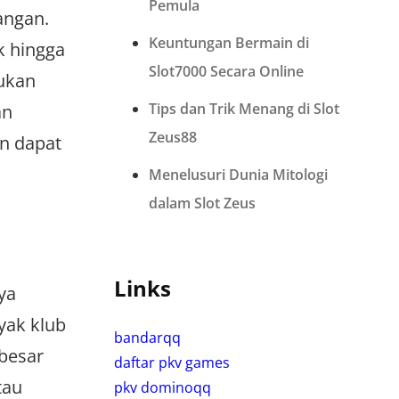
Pemula
angan.
Keuntungan Bermain di
k hingga
Slot7000 Secara Online
ukan
Tips dan Trik Menang di Slot
an
Zeus88
in dapat
Menelusuri Dunia Mitologi
dalam Slot Zeus
Links
ya
yak klub
bandarqq
besar
daftar pkv games
tau
pkv dominoqq