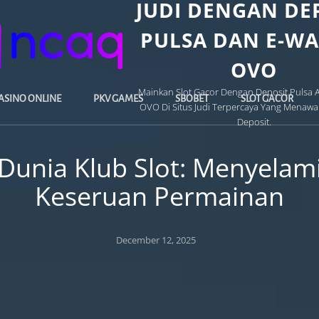
JUDI DENGAN DE
PULSA DAN E-WA
OVO
Mainkan Slot Gacor Dengan Deposit Pulsa A
ASINO ONLINE
PKV GAMES
SBOBET
SLOT GACOR
OVO Di Situs Judi Terpercaya Yang Menaw
Deposit.
Dunia Klub Slot: Menyelam
Keseruan Permainan
Posted
December 12, 2025
on