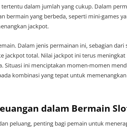
 tertentu dalam jumlah yang cukup. Dalam per
 bermain yang berbeda, seperti mini-games y
enangkan jackpot.
emain. Dalam jenis permainan ini, sebagian dari 
jackpot total. Nilai jackpot ini terus meningkat
a. Situasi ini menciptakan momen-momen men
 pada kombinasi yang tepat untuk memenangkan
euangan dalam Bermain Slo
dan peluang, penting bagi pemain untuk mener