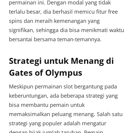
permainan ini. Dengan modal yang tidak
terlalu besar, dia berhasil memicu fitur free
spins dan meraih kemenangan yang
signifikan, sehingga dia bisa menikmati waktu
bersantai bersama teman-temannya.
Strategi untuk Menang di
Gates of Olympus
Meskipun permainan slot bergantung pada
keberuntungan, ada beberapa strategi yang
bisa membantu pemain untuk
memaksimalkan peluang menang. Salah satu
strategi yang populer adalah mengatur
dengan bijak jumlah taruhan. Pemain