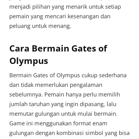
menjadi pilihan yang menarik untuk setiap
pemain yang mencari kesenangan dan
peluang untuk menang.
Cara Bermain Gates of
Olympus
Bermain Gates of Olympus cukup sederhana
dan tidak memerlukan pengalaman
sebelumnya. Pemain hanya perlu memilih
jumlah taruhan yang ingin dipasang, lalu
memutar gulungan untuk mulai bermain.
Game ini menggunakan format enam
gulungan dengan kombinasi simbol yang bisa