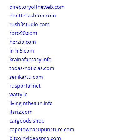
directoryoftheweb.com
donttellashton.com
rush3studio.com
roro90.com
herzio.com
in-hi5.com
krainafantasy.info
todas-noticias.com
senikartu.com
rusportal.net
watty.io
livinginthesun.info
itsriz.com
cargoods.shop
capetownacupuncture.com
bitcoinvideospro.com