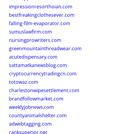
impressionresorthoian.com
bestfreakingclothesever.com
falling-film-evaporator.com
sumuslawfirm.com
nursingprowriters.com
greenmountainthreadwear.com
acutedispensary.com
sattamatkanewsblog.com
cryptocurrencytradingcn.com
totowaz.com
charlestonwipesettlement.com
brandfollowmarket.com
weeklyjobnews.com
countyanimalshelter.com
adwebtagging.com
ranksuperior.net