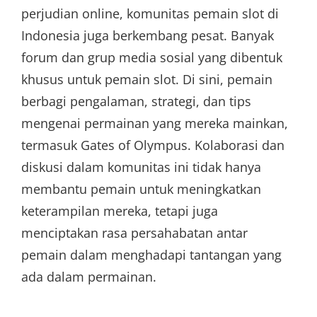
perjudian online, komunitas pemain slot di
Indonesia juga berkembang pesat. Banyak
forum dan grup media sosial yang dibentuk
khusus untuk pemain slot. Di sini, pemain
berbagi pengalaman, strategi, dan tips
mengenai permainan yang mereka mainkan,
termasuk Gates of Olympus. Kolaborasi dan
diskusi dalam komunitas ini tidak hanya
membantu pemain untuk meningkatkan
keterampilan mereka, tetapi juga
menciptakan rasa persahabatan antar
pemain dalam menghadapi tantangan yang
ada dalam permainan.