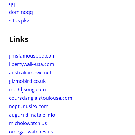
qq
dominoqq
situs pkv
Links
jimsfamousbbq.com
libertywalk-usa.com
australiamovie.net
gizmobird.co.uk
mp3djsong.com
coursdanglaistoulouse.com
neptunuslex.com
auguri-di-natale.info
michelewatch.us
omega--watches.us