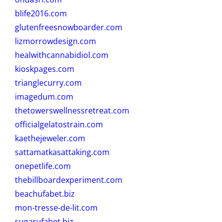
blife2016.com
glutenfreesnowboarder.com
lizmorrowdesign.com
healwithcannabidiol.com
kioskpages.com
trianglecurry.com
imagedum.com
thetowerswellnessretreat.com
officialgelatostrain.com
kaethejeweler.com
sattamatkasattaking.com
onepetlife.com
thebillboardexperiment.com
beachufabet.biz
mon-tresse-de-lit.com
sugarufabet.biz