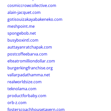
cosmiccrowcollective.com
alain-jacquet.com
gotisouizakayabakeneko.com
meshpoint.me
spongebob.net
busyboxintl.com
auttayanratchapak.com
postcoffeebarva.com
elteatromilliondollar.com
burgerkingfranchise.org
vallarpadathamma.net
realworldsize.com
teknolama.com
productforbaby.com
orb-z.com
fosterscoachhousetavern.com