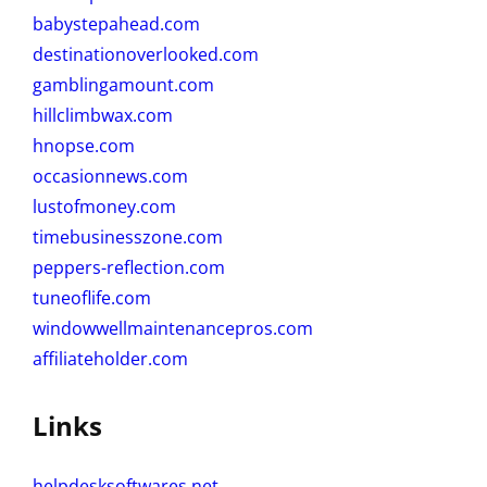
babystepahead.com
destinationoverlooked.com
gamblingamount.com
hillclimbwax.com
hnopse.com
occasionnews.com
lustofmoney.com
timebusinesszone.com
peppers-reflection.com
tuneoflife.com
windowwellmaintenancepros.com
affiliateholder.com
Links
helpdesksoftwares.net