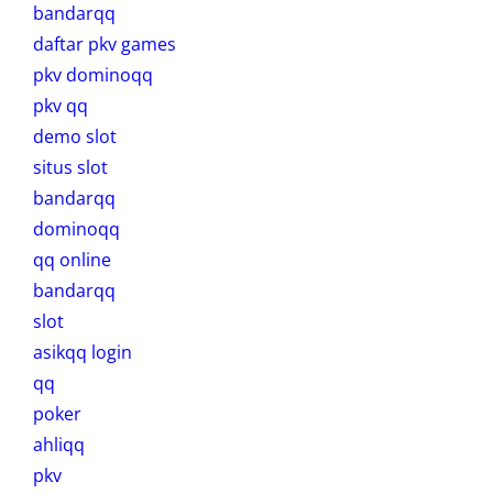
bandarqq
daftar pkv games
pkv dominoqq
pkv qq
demo slot
situs slot
bandarqq
dominoqq
qq online
bandarqq
slot
asikqq login
qq
poker
ahliqq
pkv