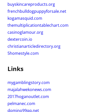
buyskincareproducts.org
frenchbulldogpuppyforsale.net
kogamasquid.com
themultiplicationtablechart.com
casinoglamour.org
dextercoin.io
christianarticledirectory.org
5homestyle.com
Links
mygamblingstory.com
majalahwekonews.com
2017hoganoutlet.com
pelmanec.com
domino99qq.net