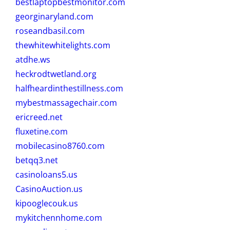
bestlaptopbestmonitor.com
georginaryland.com
roseandbasil.com
thewhitewhitelights.com
atdhe.ws
heckrodtwetland.org
halfheardinthestillness.com
mybestmassagechair.com
ericreed.net
fluxetine.com
mobilecasino8760.com
betqq3.net
casinoloans5.us
CasinoAuction.us
kipooglecouk.us
mykitchennhome.com