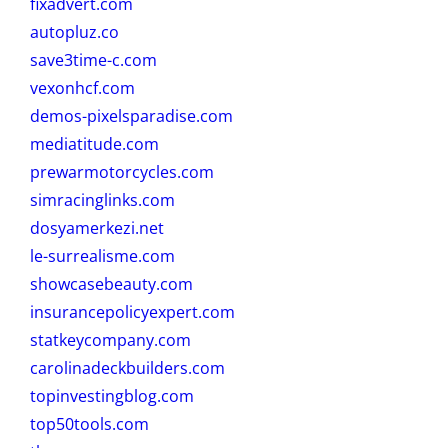
fixadvert.com
autopluz.co
save3time-c.com
vexonhcf.com
demos-pixelsparadise.com
mediatitude.com
prewarmotorcycles.com
simracinglinks.com
dosyamerkezi.net
le-surrealisme.com
showcasebeauty.com
insurancepolicyexpert.com
statkeycompany.com
carolinadeckbuilders.com
topinvestingblog.com
top50tools.com