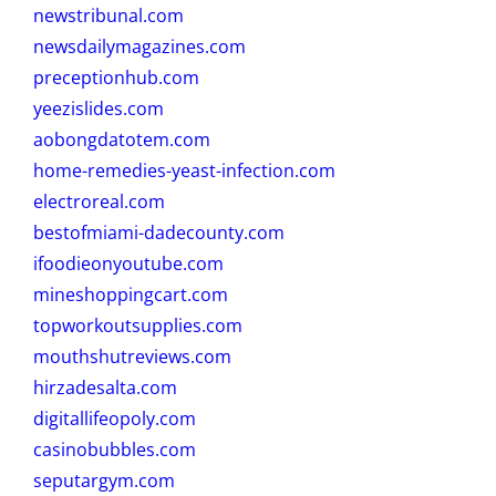
newstribunal.com
newsdailymagazines.com
preceptionhub.com
yeezislides.com
aobongdatotem.com
home-remedies-yeast-infection.com
electroreal.com
bestofmiami-dadecounty.com
ifoodieonyoutube.com
mineshoppingcart.com
topworkoutsupplies.com
mouthshutreviews.com
hirzadesalta.com
digitallifeopoly.com
casinobubbles.com
seputargym.com