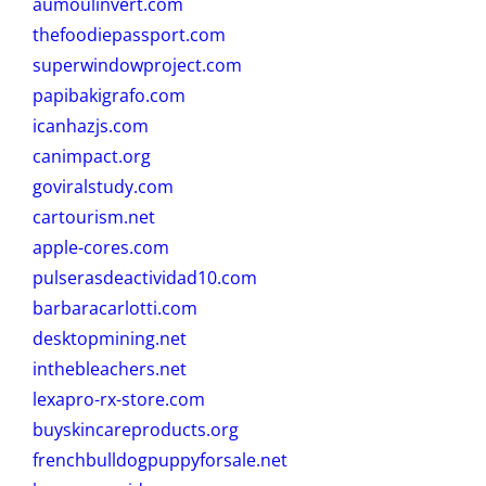
aumoulinvert.com
thefoodiepassport.com
superwindowproject.com
papibakigrafo.com
icanhazjs.com
canimpact.org
goviralstudy.com
cartourism.net
apple-cores.com
pulserasdeactividad10.com
barbaracarlotti.com
desktopmining.net
inthebleachers.net
lexapro-rx-store.com
buyskincareproducts.org
frenchbulldogpuppyforsale.net