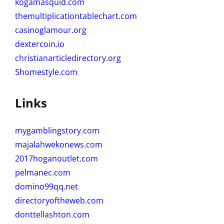
kogamasquid.com
themultiplicationtablechart.com
casinoglamour.org
dextercoin.io
christianarticledirectory.org
5homestyle.com
Links
mygamblingstory.com
majalahwekonews.com
2017hoganoutlet.com
pelmanec.com
domino99qq.net
directoryoftheweb.com
donttellashton.com