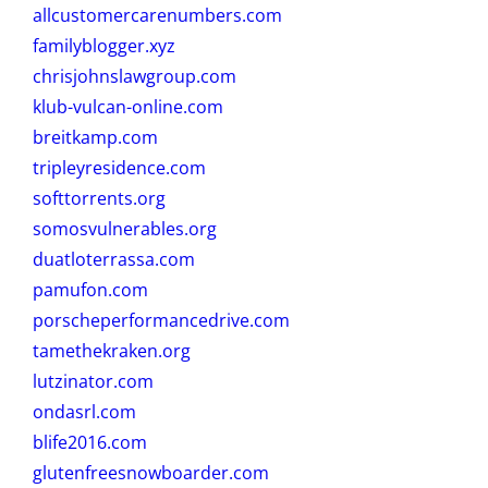
allcustomercarenumbers.com
familyblogger.xyz
chrisjohnslawgroup.com
klub-vulcan-online.com
breitkamp.com
tripleyresidence.com
softtorrents.org
somosvulnerables.org
duatloterrassa.com
pamufon.com
porscheperformancedrive.com
tamethekraken.org
lutzinator.com
ondasrl.com
blife2016.com
glutenfreesnowboarder.com