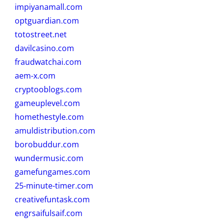
impiyanamall.com
optguardian.com
totostreet.net
davilcasino.com
fraudwatchai.com
aem-x.com
cryptooblogs.com
gameuplevel.com
homethestyle.com
amuldistribution.com
borobuddur.com
wundermusic.com
gamefungames.com
25-minute-timer.com
creativefuntask.com
engrsaifulsaif.com