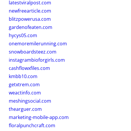
latestviralpost.com
newfreearticle.com
blitzpowerusa.com
gardenofeaten.com
hycys05.com
onemoremilerunning.com
snowboardsteez.com
instagrambioforgirls.com
cashflowxfiles.com
kmbb10.com
getxtrem.com
weactinfo.com
meshingsocial.com
thearguer.com
marketing-mobile-app.com
floralpunchcraft.com