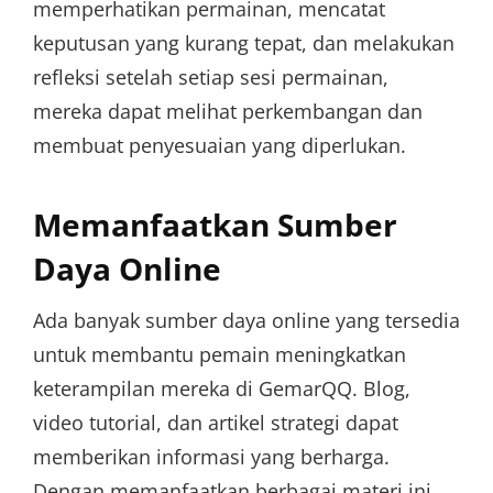
memperhatikan permainan, mencatat
keputusan yang kurang tepat, dan melakukan
refleksi setelah setiap sesi permainan,
mereka dapat melihat perkembangan dan
membuat penyesuaian yang diperlukan.
Memanfaatkan Sumber
Daya Online
Ada banyak sumber daya online yang tersedia
untuk membantu pemain meningkatkan
keterampilan mereka di GemarQQ. Blog,
video tutorial, dan artikel strategi dapat
memberikan informasi yang berharga.
Dengan memanfaatkan berbagai materi ini,