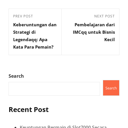
Post
Previous
PREV POST
Next
NEXT POST
navigation
Keberuntungan dan
Pembelajaran dari
Post
Post
Strategi di
IMCqq untuk Bisnis
Legendaqq: Apa
Kecil
Kata Para Pemain?
Search
Search
Recent Post
Keuntungan Bermain di Slot7000 Secara