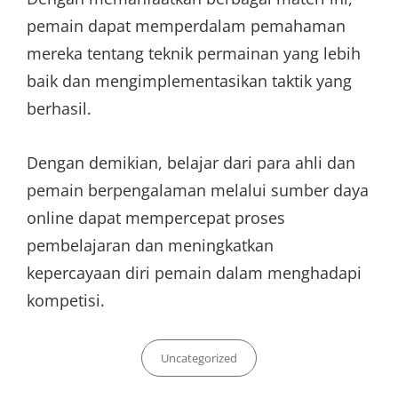
pemain dapat memperdalam pemahaman
mereka tentang teknik permainan yang lebih
baik dan mengimplementasikan taktik yang
berhasil.
Dengan demikian, belajar dari para ahli dan
pemain berpengalaman melalui sumber daya
online dapat mempercepat proses
pembelajaran dan meningkatkan
kepercayaan diri pemain dalam menghadapi
kompetisi.
Categories
Uncategorized