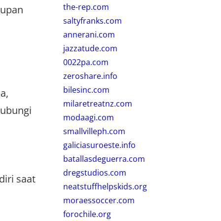
the-rep.com
dupan
saltyfranks.com
.
annerani.com
jazzatude.com
0022pa.com
zeroshare.info
bilesinc.com
a,
milaretreatnz.com
hubungi
modaagi.com
smallvilleph.com
galiciasuroeste.info
batallasdeguerra.com
dregstudios.com
iri saat
neatstuffhelpskids.org
moraessoccer.com
forochile.org