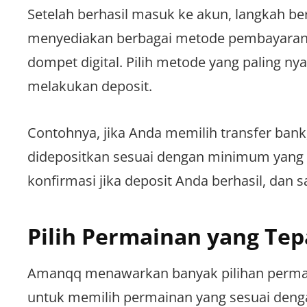
Setelah berhasil masuk ke akun, langkah b
menyediakan berbagai metode pembayaran ya
dompet digital. Pilih metode yang paling nya
melakukan deposit.
Contohnya, jika Anda memilih transfer ban
didepositkan sesuai dengan minimum yang d
konfirmasi jika deposit Anda berhasil, dan 
Pilih Permainan yang Tep
Amanqq menawarkan banyak pilihan permai
untuk memilih permainan yang sesuai deng