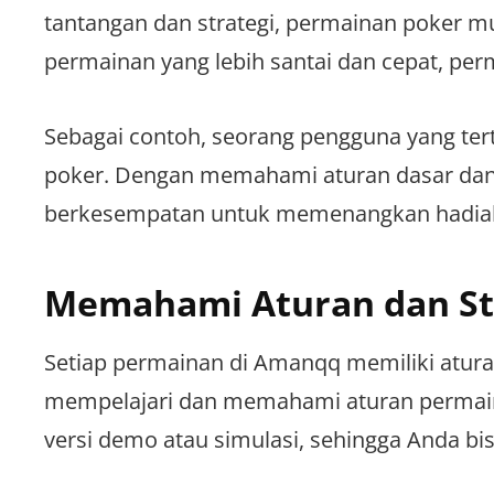
tantangan dan strategi, permainan poker m
permainan yang lebih santai dan cepat, perm
Sebagai contoh, seorang pengguna yang te
poker. Dengan memahami aturan dasar dan 
berkesempatan untuk memenangkan hadia
Memahami Aturan dan St
Setiap permainan di Amanqq memiliki atur
mempelajari dan memahami aturan permain
versi demo atau simulasi, sehingga Anda bi