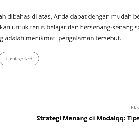
lah dibahas di atas, Anda dapat dengan mudah 
an untuk terus belajar dan bersenang-senang s
ng adalah menikmati pengalaman tersebut.
Categories
Uncategorized
NEX
Next
Strategi Menang di Modalqq: Tip
Post