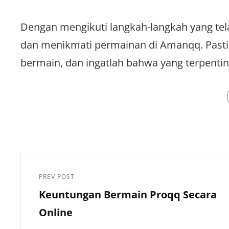
Dengan mengikuti langkah-langkah yang te
dan menikmati permainan di Amanqq. Pastik
bermain, dan ingatlah bahwa yang terpenti
Post
navigation
PREV POST
Previous
Keuntungan Bermain Proqq Secara
Post
Online