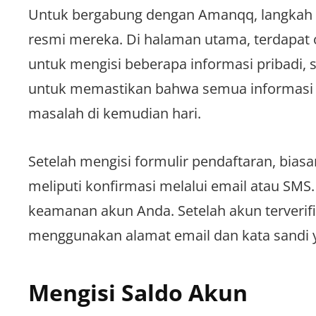
Untuk bergabung dengan Amanqq, langkah p
resmi mereka. Di halaman utama, terdapat 
untuk mengisi beberapa informasi pribadi, 
untuk memastikan bahwa semua informasi 
masalah di kemudian hari.
Setelah mengisi formulir pendaftaran, biasany
meliputi konfirmasi melalui email atau SMS
keamanan akun Anda. Setelah akun terverif
menggunakan alamat email dan kata sandi y
Mengisi Saldo Akun