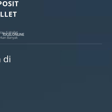
POSIT
LLET
tau E-Wallet
TOGEL ONLINE
arkan Banyak
 di