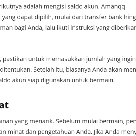
erikutnya adalah mengisi saldo akun. Amanqq
ng dapat dipilih, mulai dari transfer bank hin
man bagi Anda, lalu ikuti instruksi yang diberika
k, pastikan untuk memasukkan jumlah yang ingin
itentukan. Setelah itu, biasanya Anda akan me
saldo akun siap digunakan untuk bermain.
at
nan yang menarik. Sebelum mulai bermain, pen
an minat dan pengetahuan Anda. Jika Anda men