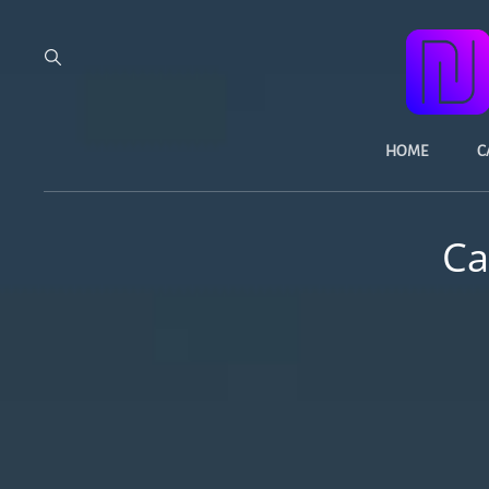
HOME
C
Ca