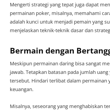
Mengerti strategi yang tepat juga dapat m
permainan poker, misalnya, memahami car
adalah kunci untuk menjadi pemain yang suk
menjelaskan teknik-teknik dasar dan strategi
Bermain dengan Bertang
Meskipun permainan daring bisa sangat me
jawab. Tetapkan batasan pada jumlah uang 
tersebut. Hindari terlibat dalam permaina
keuangan.
Misalnya, seseorang yang menghabiskan te