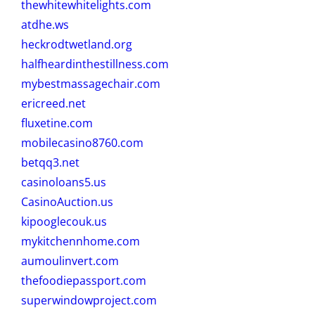
thewhitewhitelights.com
atdhe.ws
heckrodtwetland.org
halfheardinthestillness.com
mybestmassagechair.com
ericreed.net
fluxetine.com
mobilecasino8760.com
betqq3.net
casinoloans5.us
CasinoAuction.us
kipooglecouk.us
mykitchennhome.com
aumoulinvert.com
thefoodiepassport.com
superwindowproject.com