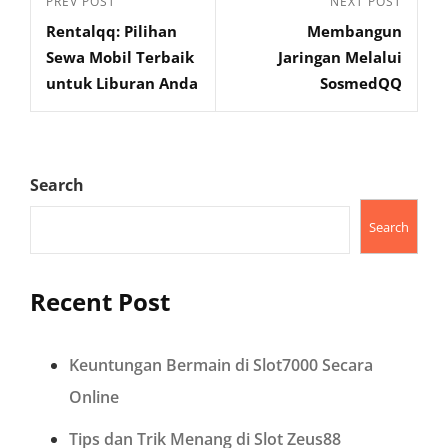
Previous
PREV POST
Next
NEXT POST
navigation
Rentalqq: Pilihan
Membangun
Post
Post
Sewa Mobil Terbaik
Jaringan Melalui
untuk Liburan Anda
SosmedQQ
Search
Search
Recent Post
Keuntungan Bermain di Slot7000 Secara
Online
Tips dan Trik Menang di Slot Zeus88