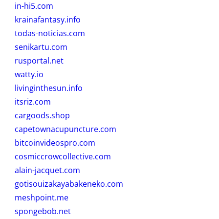
in-hi5.com
krainafantasy.info
todas-noticias.com
senikartu.com
rusportal.net
watty.io
livinginthesun.info
itsriz.com
cargoods.shop
capetownacupuncture.com
bitcoinvideospro.com
cosmiccrowcollective.com
alain-jacquet.com
gotisouizakayabakeneko.com
meshpoint.me
spongebob.net