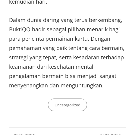
kemudian hari.
Dalam dunia daring yang terus berkembang,
BuktiQQ hadir sebagai pilihan menarik bagi
para pencinta permainan kartu. Dengan
pemahaman yang baik tentang cara bermain,
strategi yang tepat, serta kesadaran terhadap
keamanan dan kesehatan mental,
pengalaman bermain bisa menjadi sangat
menyenangkan dan menguntungkan.
Categories
Uncategorized
Post