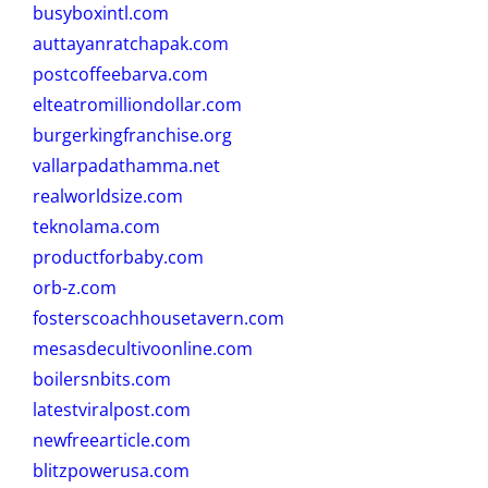
busyboxintl.com
auttayanratchapak.com
postcoffeebarva.com
elteatromilliondollar.com
burgerkingfranchise.org
vallarpadathamma.net
realworldsize.com
teknolama.com
productforbaby.com
orb-z.com
fosterscoachhousetavern.com
mesasdecultivoonline.com
boilersnbits.com
latestviralpost.com
newfreearticle.com
blitzpowerusa.com