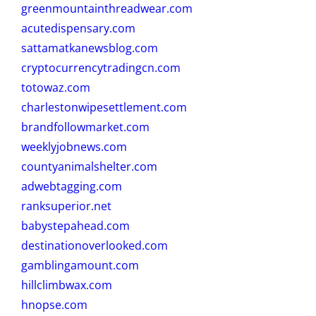
greenmountainthreadwear.com
acutedispensary.com
sattamatkanewsblog.com
cryptocurrencytradingcn.com
totowaz.com
charlestonwipesettlement.com
brandfollowmarket.com
weeklyjobnews.com
countyanimalshelter.com
adwebtagging.com
ranksuperior.net
babystepahead.com
destinationoverlooked.com
gamblingamount.com
hillclimbwax.com
hnopse.com