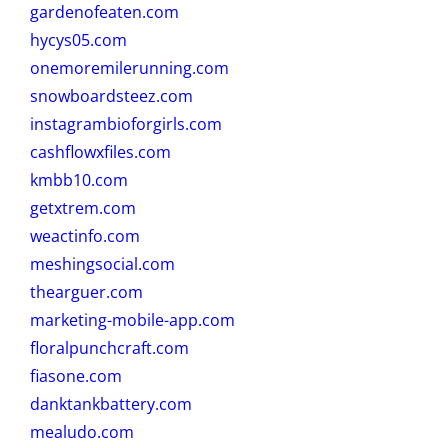
gardenofeaten.com
hycys05.com
onemoremilerunning.com
snowboardsteez.com
instagrambioforgirls.com
cashflowxfiles.com
kmbb10.com
getxtrem.com
weactinfo.com
meshingsocial.com
thearguer.com
marketing-mobile-app.com
floralpunchcraft.com
fiasone.com
danktankbattery.com
mealudo.com