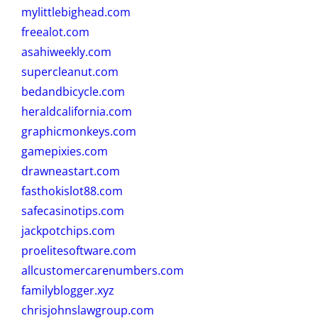
mylittlebighead.com
freealot.com
asahiweekly.com
supercleanut.com
bedandbicycle.com
heraldcalifornia.com
graphicmonkeys.com
gamepixies.com
drawneastart.com
fasthokislot88.com
safecasinotips.com
jackpotchips.com
proelitesoftware.com
allcustomercarenumbers.com
familyblogger.xyz
chrisjohnslawgroup.com