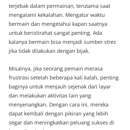
terjebak dalam permainan, terutama saat
mengalami kekalahan. Mengatur waktu
bermain dan mengetahui kapan saatnya
untuk beristirahat sangat penting. Ada
kalanya bermain bisa menjadi sumber stres
jika tidak dilakukan dengan bijak.
Misalnya, jika seorang pemain merasa
frustrasi setelah beberapa kali kalah, penting
baginya untuk menjauh sejenak dari layar
dan melakukan aktivitas lain yang
menyenangkan. Dengan cara ini, mereka
dapat kembali dengan pikiran yang lebih
segar dan meningkatkan peluang sukses di