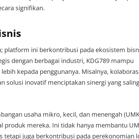
ara signifikan.
snis
platform ini berkontribusi pada ekosistem bisn
ategis dengan berbagai industri, KDG789 mampu
lebih kepada penggunanya. Misalnya, kolaboras
 solusi inovatif menciptakan sinergi yang salin
mbangan usaha mikro, kecil, dan menengah (UM
l produk mereka. Ini tidak hanya membantu U
 tetapi juga berkontribusi pada perekonomian l