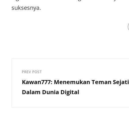
suksesnya.
Post
navigation
PREV POST
Previous
Kawan777: Menemukan Teman Sejati
Post
Dalam Dunia Digital