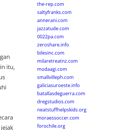
the-rep.com
saltyfranks.com
annerani.com
jazzatude.com
0022pa.com
zeroshare.info
bilesinc.com
ngan
milaretreatnz.com
n itu,
modaagi.com
us
smallvilleph.com
galiciasuroeste.info
uhi
batallasdeguerra.com
dregstudios.com
neatstuffhelpskids.org
ecara
moraessoccer.com
forochile.org
jejak