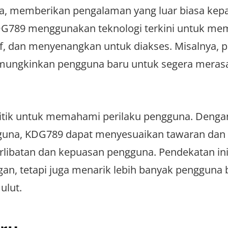
edia, memberikan pengalaman yang luar biasa kep
G789 menggunakan teknologi terkini untuk me
f, dan menyenangkan untuk diakses. Misalnya, 
emungkinkan pengguna baru untuk segera meras
litik untuk memahami perilaku pengguna. Denga
gguna, KDG789 dapat menyesuaikan tawaran dan
rlibatan dan kepuasan pengguna. Pendekatan ini
, tetapi juga menarik lebih banyak pengguna 
ulut.