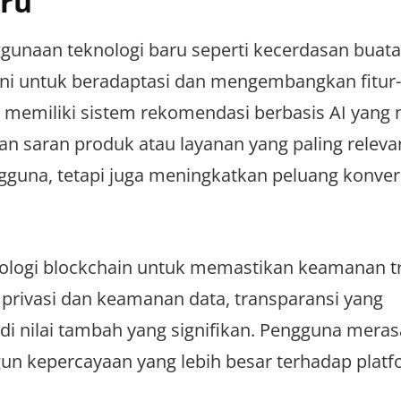
aru
ggunaan teknologi baru seperti kecerdasan buat
i untuk beradaptasi dan mengembangkan fitur-f
9 memiliki sistem rekomendasi berbasis AI yan
 saran produk atau layanan yang paling relevan
guna, tetapi juga meningkatkan peluang konver
ologi blockchain untuk memastikan keamanan tr
privasi dan keamanan data, transparansi yang
di nilai tambah yang signifikan. Pengguna meras
n kepercayaan yang lebih besar terhadap platf