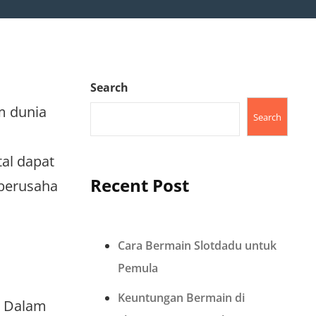
Search
m dunia
Search
tal dapat
Recent Post
 berusaha
Cara Bermain Slotdadu untuk
Pemula
Keuntungan Bermain di
. Dalam