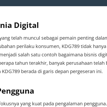
ia Digital
 yang telah muncul sebagai pemain penting dala
rubahan perilaku konsumen, KDG789 tidak hanya
menjadi salah satu contoh bagaimana bisnis digi
erapa tahun terakhir, banyak perusahaan telah
 KDG789 berada di garis depan pergeseran ini.
Pengguna
h fokusnya yang kuat pada pengalaman pengguna