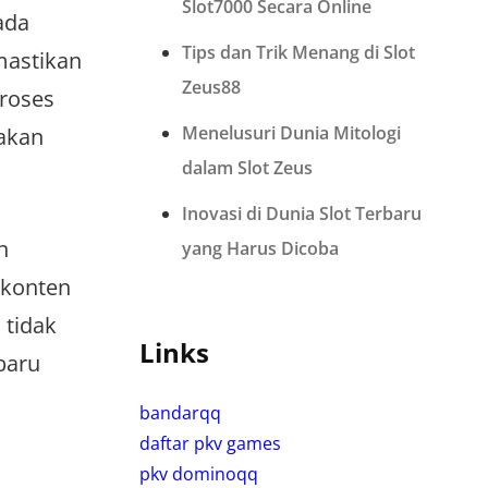
Slot7000 Secara Online
ada
Tips dan Trik Menang di Slot
mastikan
Zeus88
proses
Menelusuri Dunia Mitologi
akan
dalam Slot Zeus
Inovasi di Dunia Slot Terbaru
n
yang Harus Dicoba
 konten
 tidak
Links
baru
bandarqq
daftar pkv games
pkv dominoqq