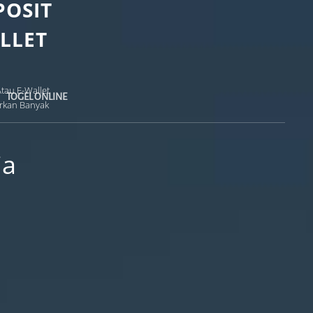
POSIT
LLET
tau E-Wallet
TOGEL ONLINE
arkan Banyak
ia