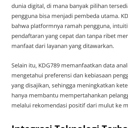
dunia digital, di mana banyak pilihan ters
pengguna bisa menjadi pembeda utama. KD
bahwa platformnya ramah pengguna, intuiti
pendaftaran yang cepat dan tanpa ribet m
manfaat dari layanan yang ditawarkan.
Selain itu, KDG789 memanfaatkan data ana
mengetahui preferensi dan kebiasaan pen
yang disajikan, sehingga meningkatkan kete
hanya membantu mempertahankan pelanggan
melalui rekomendasi positif dari mulut ke m