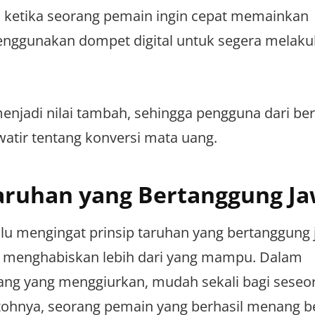
, ketika seorang pemain ingin cepat memainkan
menggunakan dompet digital untuk segera melak
njadi nilai tambah, sehingga pengguna dari be
atir tentang konversi mata uang.
ruhan yang Bertanggung J
alu mengingat prinsip taruhan yang bertanggung
ak menghabiskan lebih dari yang mampu. Dalam
g yang menggiurkan, mudah sekali bagi seseo
ntohnya, seorang pemain yang berhasil menang b