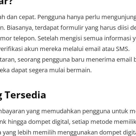
ar?
h dan cepat. Pengguna hanya perlu mengunjungi
. Biasanya, terdapat formulir yang harus diisi 
omor telepon. Setelah mengisi semua informasi 
rifikasi akun mereka melalui email atau SMS.
taran, seorang pengguna baru menerima email be
eka dapat segera mulai bermain.
 Tersedia
mbayaran yang memudahkan pengguna untuk m
nk hingga dompet digital, setiap metode memilik
 yang lebih memilih menggunakan dompet digit