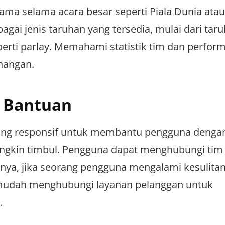
ama selama acara besar seperti Piala Dunia atau
ai jenis taruhan yang tersedia, mulai dari tar
erti parlay. Memahami statistik tim dan perfor
nangan.
 Bantuan
ang responsif untuk membantu pengguna denga
ngkin timbul. Pengguna dapat menghubungi tim
alnya, jika seorang pengguna mengalami kesulitan
mudah menghubungi layanan pelanggan untuk
.