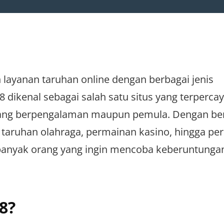
layanan taruhan online dengan berbagai jenis
 dikenal sebagai salah satu situs yang terperca
 yang berpengalaman maupun pemula. Dengan be
i taruhan olahraga, permainan kasino, hingga p
gi banyak orang yang ingin mencoba keberuntung
8?