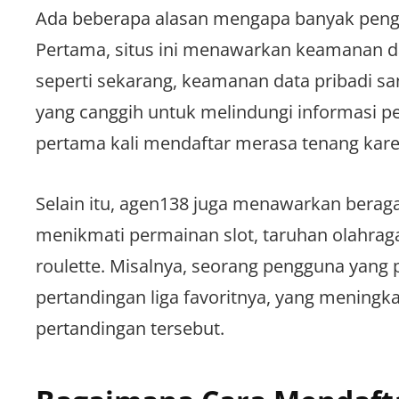
Ada beberapa alasan mengapa banyak peng
Pertama, situs ini menawarkan keamanan d
seperti sekarang, keamanan data pribadi s
yang canggih untuk melindungi informasi p
pertama kali mendaftar merasa tenang kare
Selain itu, agen138 juga menawarkan berag
menikmati permainan slot, taruhan olahraga
roulette. Misalnya, seorang pengguna yan
pertandingan liga favoritnya, yang mening
pertandingan tersebut.