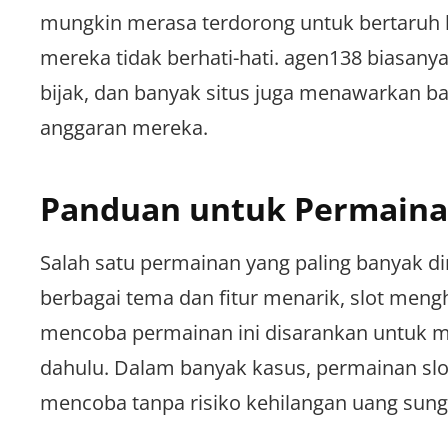
mungkin merasa terdorong untuk bertaruh le
mereka tidak berhati-hati. agen138 biasan
bijak, dan banyak situs juga menawarkan 
anggaran mereka.
Panduan untuk Permainan
Salah satu permainan yang paling banyak di
berbagai tema dan fitur menarik, slot men
mencoba permainan ini disarankan untuk me
dahulu. Dalam banyak kasus, permainan s
mencoba tanpa risiko kehilangan uang sun