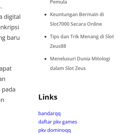
Pemula
.
Keuntungan Bermain di
digital
Slot7000 Secara Online
nkripsi
Tips dan Trik Menang di Slot
ng baru
Zeus88
Menelusuri Dunia Mitologi
apat
dalam Slot Zeus
an
n pada
Links
on
bandarqq
daftar pkv games
pkv dominoqq