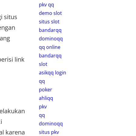
pkv qq
demo slot
 situs
situs slot
dengan
bandarqq
yang
dominoqq
qq online
bandarqq
risi link
slot
asikqq login
qq
poker
ahliqq
pkv
elakukan
qq
i
dominoqq
al karena
situs pkv