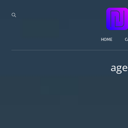
HOME
C
age