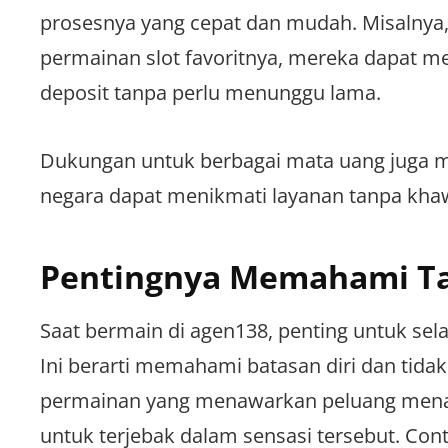
prosesnya yang cepat dan mudah. Misalnya
permainan slot favoritnya, mereka dapat 
deposit tanpa perlu menunggu lama.
Dukungan untuk berbagai mata uang juga me
negara dapat menikmati layanan tanpa khaw
Pentingnya Memahami Ta
Saat bermain di agen138, penting untuk sel
Ini berarti memahami batasan diri dan tid
permainan yang menawarkan peluang menan
untuk terjebak dalam sensasi tersebut. Co