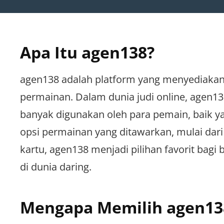
Apa Itu agen138?
agen138 adalah platform yang menyediakan 
permainan. Dalam dunia judi online, agen138
banyak digunakan oleh para pemain, baik
opsi permainan yang ditawarkan, mulai dar
kartu, agen138 menjadi pilihan favorit ba
di dunia daring.
Mengapa Memilih agen13