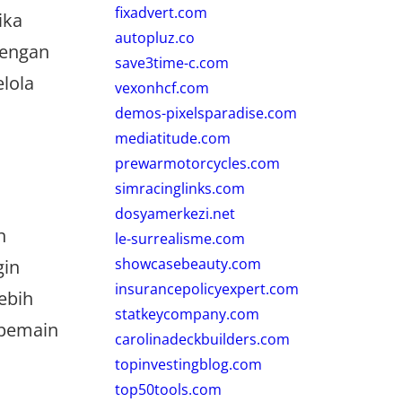
fixadvert.com
ika
autopluz.co
dengan
save3time-c.com
lola
vexonhcf.com
demos-pixelsparadise.com
mediatitude.com
prewarmotorcycles.com
simracinglinks.com
dosyamerkezi.net
n
le-surrealisme.com
showcasebeauty.com
gin
insurancepolicyexpert.com
ebih
statkeycompany.com
 pemain
carolinadeckbuilders.com
topinvestingblog.com
top50tools.com