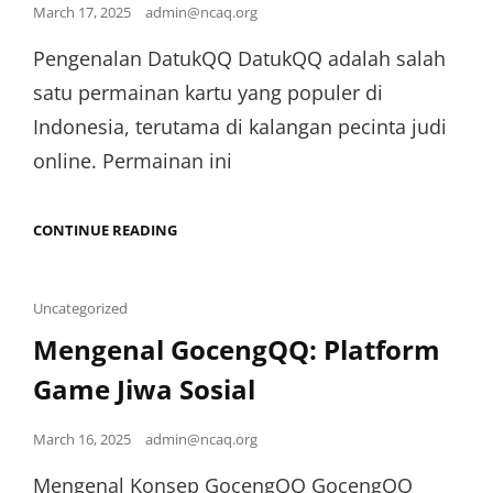
Posted
March 17, 2025
admin@ncaq.org
on
Pengenalan DatukQQ DatukQQ adalah salah
satu permainan kartu yang populer di
Indonesia, terutama di kalangan pecinta judi
online. Permainan ini
PANDUAN
CONTINUE READING
LENGKAP
BERMAIN
DATUKQQ
SECARA
Cat
Uncategorized
AMAN
Links
Mengenal GocengQQ: Platform
Game Jiwa Sosial
Posted
March 16, 2025
admin@ncaq.org
on
Mengenal Konsep GocengQQ GocengQQ