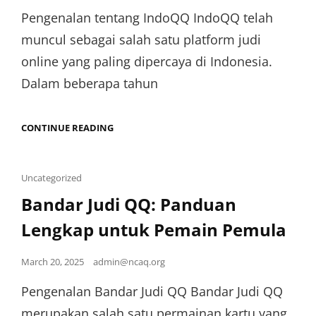
on
Pengenalan tentang IndoQQ IndoQQ telah
muncul sebagai salah satu platform judi
online yang paling dipercaya di Indonesia.
Dalam beberapa tahun
MENGENAL
CONTINUE READING
INDOQQ:
PLATFORM
JUDI
ONLINE
Cat
Uncategorized
TERPERCAYA
Links
Bandar Judi QQ: Panduan
Lengkap untuk Pemain Pemula
Posted
March 20, 2025
admin@ncaq.org
on
Pengenalan Bandar Judi QQ Bandar Judi QQ
merupakan salah satu permainan kartu yang