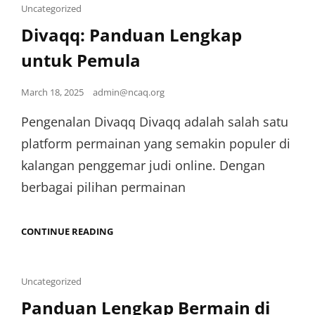
Cat
Uncategorized
Links
Divaqq: Panduan Lengkap
untuk Pemula
Posted
March 18, 2025
admin@ncaq.org
on
Pengenalan Divaqq Divaqq adalah salah satu
platform permainan yang semakin populer di
kalangan penggemar judi online. Dengan
berbagai pilihan permainan
DIVAQQ:
CONTINUE READING
PANDUAN
LENGKAP
UNTUK
PEMULA
Cat
Uncategorized
Links
Panduan Lengkap Bermain di