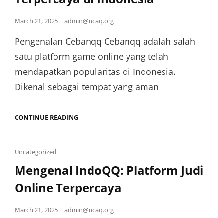
Posted
March 21, 2025
admin@ncaq.org
on
Pengenalan Cebanqq Cebanqq adalah salah
satu platform game online yang telah
mendapatkan popularitas di Indonesia.
Dikenal sebagai tempat yang aman
CEBANQQ:
CONTINUE READING
PLATFORM
GAME
ONLINE
TERPERCAYA
Cat
Uncategorized
DI
Links
Mengenal IndoQQ: Platform Judi
INDONESIA
Online Terpercaya
Posted
March 21, 2025
admin@ncaq.org