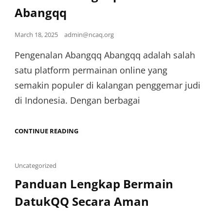
Abangqq
Posted
March 18, 2025
admin@ncaq.org
on
Pengenalan Abangqq Abangqq adalah salah
satu platform permainan online yang
semakin populer di kalangan penggemar judi
di Indonesia. Dengan berbagai
PANDUAN
CONTINUE READING
LENGKAP
BERMAIN
DI
ABANGQQ
Cat
Uncategorized
Links
Panduan Lengkap Bermain
DatukQQ Secara Aman